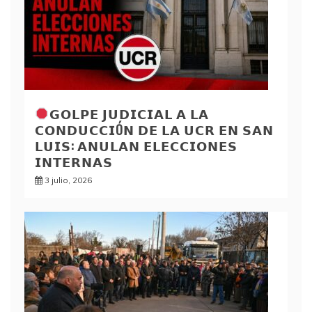
𝗚𝗢𝗟𝗣𝗘 𝗝𝗨𝗗𝗜𝗖𝗜𝗔𝗟 𝗔 𝗟𝗔
𝗖𝗢𝗡𝗗𝗨𝗖𝗖𝗜Ó𝗡 𝗗𝗘 𝗟𝗔 𝗨𝗖𝗥 𝗘𝗡 𝗦𝗔𝗡
𝗟𝗨𝗜𝗦: 𝗔𝗡𝗨𝗟𝗔𝗡 𝗘𝗟𝗘𝗖𝗖𝗜𝗢𝗡𝗘𝗦
𝗜𝗡𝗧𝗘𝗥𝗡𝗔𝗦
3 julio, 2026