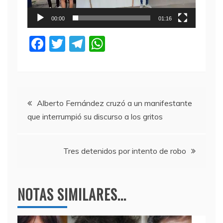
00:00
01:16
F
T
T
W
a
w
el
h
c
itt
e
at
e
er
gr
s
Navegación
b
a
A
Alberto Fernández cruzó a un manifestante
que interrumpió su discurso a los gritos
o
m
p
de
o
p
entradas
k
Tres detenidos por intento de robo
NOTAS SIMILARES...