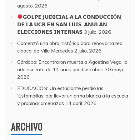
agosto, 2026
𝗚𝗢𝗟𝗣𝗘 𝗝𝗨𝗗𝗜𝗖𝗜𝗔𝗟 𝗔 𝗟𝗔 𝗖𝗢𝗡𝗗𝗨𝗖𝗖𝗜Ó𝗡
𝗗𝗘 𝗟𝗔 𝗨𝗖𝗥 𝗘𝗡 𝗦𝗔𝗡 𝗟𝗨𝗜𝗦: 𝗔𝗡𝗨𝗟𝗔𝗡
𝗘𝗟𝗘𝗖𝗖𝗜𝗢𝗡𝗘𝗦 𝗜𝗡𝗧𝗘𝗥𝗡𝗔𝗦
3 julio, 2026
Comenzó una obra histórica para renovar la red
cloacal de Villa Mercedes
2 julio, 2026
Córdoba: Encontraron muerta a Agostina Vega, la
adolescente de 14 años que buscaban
30 mayo,
2026
EDUCACIÓN: Un estudiante perdió las
‘Estampillas’ por llevar un arma blanca a la escuela
y propinar amenazas
14 abril, 2026
ARCHIVO