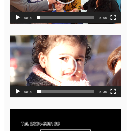
00:00
00:58
Reproductor
de
video
00:00
00:38