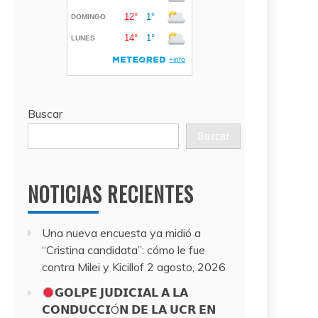
Buscar
Buscar
NOTICIAS RECIENTES
Una nueva encuesta ya midió a
“Cristina candidata”: cómo le fue
contra Milei y Kicillof
2 agosto, 2026
𝗚𝗢𝗟𝗣𝗘 𝗝𝗨𝗗𝗜𝗖𝗜𝗔𝗟 𝗔 𝗟𝗔
𝗖𝗢𝗡𝗗𝗨𝗖𝗖𝗜Ó𝗡 𝗗𝗘 𝗟𝗔 𝗨𝗖𝗥 𝗘𝗡