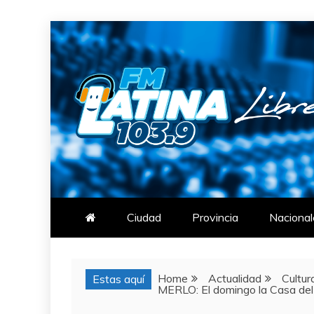
Skip
to
content
FM LATINA
NOTICIAS
Ciudad
Provincia
Nacional
Home
Actualidad
Cultur
Estas aquí
MERLO: El domingo la Casa del 