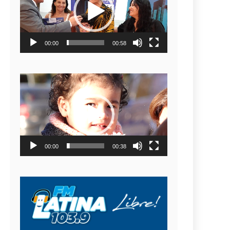
video
00:00
00:58
Reproductor
de
video
00:00
00:38