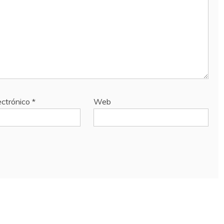
ectrónico
*
Web