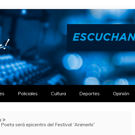
es
Policiales
Cultura
Deportes
Opinión
a
Poeta será epicentro del Festival “Animerlo”