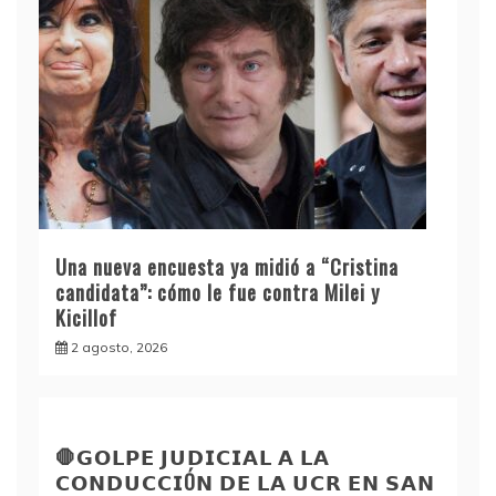
Una nueva encuesta ya midió a “Cristina
candidata”: cómo le fue contra Milei y
Kicillof
2 agosto, 2026
🛑𝗚𝗢𝗟𝗣𝗘 𝗝𝗨𝗗𝗜𝗖𝗜𝗔𝗟 𝗔 𝗟𝗔
𝗖𝗢𝗡𝗗𝗨𝗖𝗖𝗜Ó𝗡 𝗗𝗘 𝗟𝗔 𝗨𝗖𝗥 𝗘𝗡 𝗦𝗔𝗡