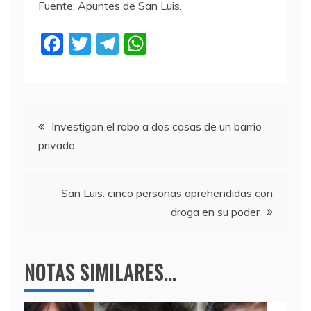
Fuente: Apuntes de San Luis.
F
T
T
W
a
w
el
h
c
itt
e
at
e
er
gr
s
Navegación
b
a
A
Investigan el robo a dos casas de un barrio
privado
o
m
p
de
o
p
entradas
k
San Luis: cinco personas aprehendidas con
droga en su poder
NOTAS SIMILARES...