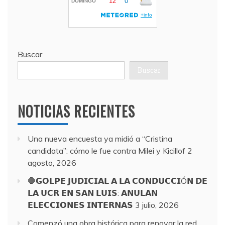
Buscar
Buscar
NOTICIAS RECIENTES
Una nueva encuesta ya midió a “Cristina
candidata”: cómo le fue contra Milei y Kicillof
2
agosto, 2026
🛑𝗚𝗢𝗟𝗣𝗘 𝗝𝗨𝗗𝗜𝗖𝗜𝗔𝗟 𝗔 𝗟𝗔 𝗖𝗢𝗡𝗗𝗨𝗖𝗖𝗜Ó𝗡 𝗗𝗘
𝗟𝗔 𝗨𝗖𝗥 𝗘𝗡 𝗦𝗔𝗡 𝗟𝗨𝗜𝗦: 𝗔𝗡𝗨𝗟𝗔𝗡
𝗘𝗟𝗘𝗖𝗖𝗜𝗢𝗡𝗘𝗦 𝗜𝗡𝗧𝗘𝗥𝗡𝗔𝗦
3 julio, 2026
Comenzó una obra histórica para renovar la red