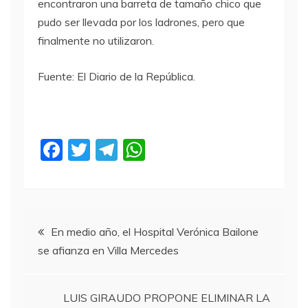
encontraron una barreta de tamaño chico que
pudo ser llevada por los ladrones, pero que
finalmente no utilizaron.
Fuente: El Diario de la República.
F
T
T
W
a
w
el
h
c
itt
e
at
e
er
gr
s
Navegación
b
a
A
En medio año, el Hospital Verónica Bailone
se afianza en Villa Mercedes
o
m
p
de
o
p
entradas
k
LUIS GIRAUDO PROPONE ELIMINAR LA