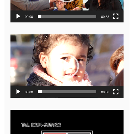
00:00
00:58
Reproductor
de
video
00:00
00:38