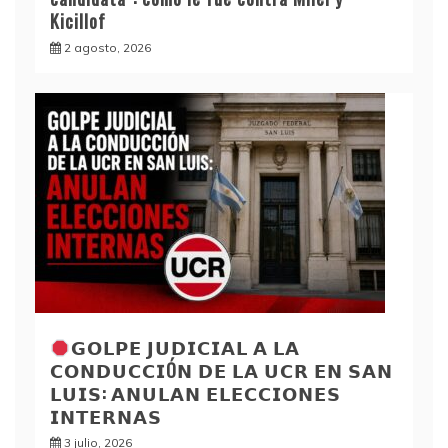
Kicillof
2 agosto, 2026
𝗚𝗢𝗟𝗣𝗘 𝗝𝗨𝗗𝗜𝗖𝗜𝗔𝗟 𝗔 𝗟𝗔
𝗖𝗢𝗡𝗗𝗨𝗖𝗖𝗜Ó𝗡 𝗗𝗘 𝗟𝗔 𝗨𝗖𝗥 𝗘𝗡 𝗦𝗔𝗡
𝗟𝗨𝗜𝗦: 𝗔𝗡𝗨𝗟𝗔𝗡 𝗘𝗟𝗘𝗖𝗖𝗜𝗢𝗡𝗘𝗦
𝗜𝗡𝗧𝗘𝗥𝗡𝗔𝗦
3 julio, 2026