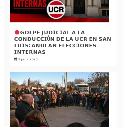
𝗚𝗢𝗟𝗣𝗘 𝗝𝗨𝗗𝗜𝗖𝗜𝗔𝗟 𝗔 𝗟𝗔
𝗖𝗢𝗡𝗗𝗨𝗖𝗖𝗜Ó𝗡 𝗗𝗘 𝗟𝗔 𝗨𝗖𝗥 𝗘𝗡 𝗦𝗔𝗡
𝗟𝗨𝗜𝗦: 𝗔𝗡𝗨𝗟𝗔𝗡 𝗘𝗟𝗘𝗖𝗖𝗜𝗢𝗡𝗘𝗦
𝗜𝗡𝗧𝗘𝗥𝗡𝗔𝗦
3 julio, 2026