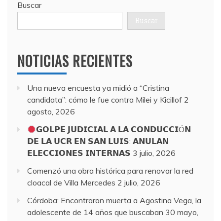
Buscar
Buscar
NOTICIAS RECIENTES
Una nueva encuesta ya midió a “Cristina
candidata”: cómo le fue contra Milei y Kicillof
2
agosto, 2026
𝗚𝗢𝗟𝗣𝗘 𝗝𝗨𝗗𝗜𝗖𝗜𝗔𝗟 𝗔 𝗟𝗔 𝗖𝗢𝗡𝗗𝗨𝗖𝗖𝗜Ó𝗡
𝗗𝗘 𝗟𝗔 𝗨𝗖𝗥 𝗘𝗡 𝗦𝗔𝗡 𝗟𝗨𝗜𝗦: 𝗔𝗡𝗨𝗟𝗔𝗡
𝗘𝗟𝗘𝗖𝗖𝗜𝗢𝗡𝗘𝗦 𝗜𝗡𝗧𝗘𝗥𝗡𝗔𝗦
3 julio, 2026
Comenzó una obra histórica para renovar la red
cloacal de Villa Mercedes
2 julio, 2026
Córdoba: Encontraron muerta a Agostina Vega, la
adolescente de 14 años que buscaban
30 mayo,