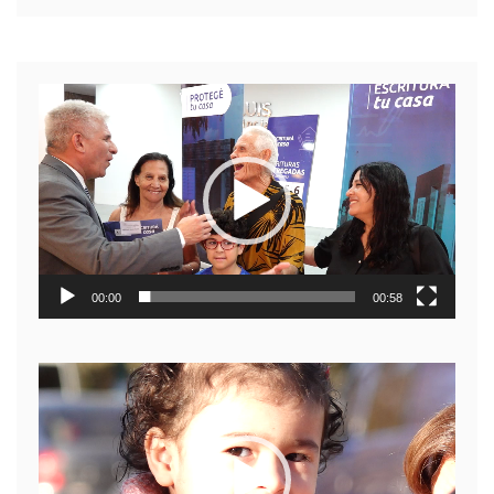
Reproductor
de
video
00:00
00:58
Reproductor
de
video