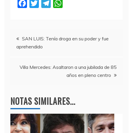
F
T
T
W
a
w
el
h
c
itt
e
at
e
er
gr
s
Navegación
b
a
A
SAN LUIS: Tenía droga en su poder y fue
aprehendido
o
m
p
de
o
p
entradas
k
Villa Mercedes: Asaltaron a una jubilada de 85
años en pleno centro
NOTAS SIMILARES...