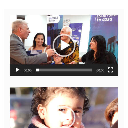
Reproductor
de
video
00:00
00:58
Reproductor
de
video