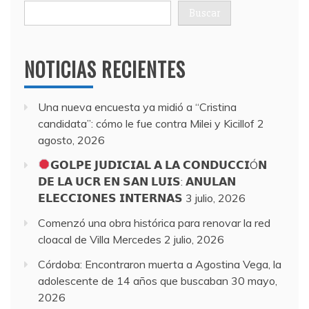
Buscar
NOTICIAS RECIENTES
Una nueva encuesta ya midió a “Cristina
candidata”: cómo le fue contra Milei y Kicillof
2
agosto, 2026
𝗚𝗢𝗟𝗣𝗘 𝗝𝗨𝗗𝗜𝗖𝗜𝗔𝗟 𝗔 𝗟𝗔 𝗖𝗢𝗡𝗗𝗨𝗖𝗖𝗜Ó𝗡
𝗗𝗘 𝗟𝗔 𝗨𝗖𝗥 𝗘𝗡 𝗦𝗔𝗡 𝗟𝗨𝗜𝗦: 𝗔𝗡𝗨𝗟𝗔𝗡
𝗘𝗟𝗘𝗖𝗖𝗜𝗢𝗡𝗘𝗦 𝗜𝗡𝗧𝗘𝗥𝗡𝗔𝗦
3 julio, 2026
Comenzó una obra histórica para renovar la red
cloacal de Villa Mercedes
2 julio, 2026
Córdoba: Encontraron muerta a Agostina Vega, la
adolescente de 14 años que buscaban
30 mayo,
2026