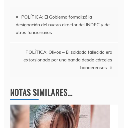
c
itt
e
at
e
er
gr
s
Navegación
b
a
A
POLÍTICA: El Gobierno formalizó la
designación del nuevo director del INDEC y de
o
m
p
de
otros funcionarios
o
p
entradas
k
POLÍTICA: Olivos – El soldado fallecido era
extorsionado por una banda desde cárceles
bonaerenses
NOTAS SIMILARES...