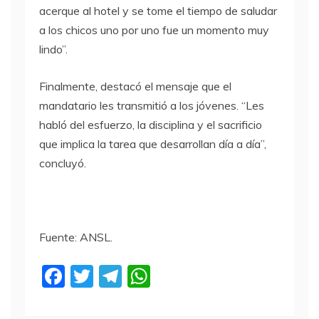
acerque al hotel y se tome el tiempo de saludar
a los chicos uno por uno fue un momento muy
lindo”.
Finalmente, destacó el mensaje que el
mandatario les transmitió a los jóvenes. “Les
habló del esfuerzo, la disciplina y el sacrificio
que implica la tarea que desarrollan día a día”,
concluyó.
Fuente: ANSL.
F
T
T
W
a
w
el
h