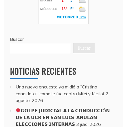
Buscar
Buscar
NOTICIAS RECIENTES
Una nueva encuesta ya midió a “Cristina
candidata”: cómo le fue contra Milei y Kicillof
2
agosto, 2026
𝗚𝗢𝗟𝗣𝗘 𝗝𝗨𝗗𝗜𝗖𝗜𝗔𝗟 𝗔 𝗟𝗔 𝗖𝗢𝗡𝗗𝗨𝗖𝗖𝗜Ó𝗡
𝗗𝗘 𝗟𝗔 𝗨𝗖𝗥 𝗘𝗡 𝗦𝗔𝗡 𝗟𝗨𝗜𝗦: 𝗔𝗡𝗨𝗟𝗔𝗡
𝗘𝗟𝗘𝗖𝗖𝗜𝗢𝗡𝗘𝗦 𝗜𝗡𝗧𝗘𝗥𝗡𝗔𝗦
3 julio, 2026