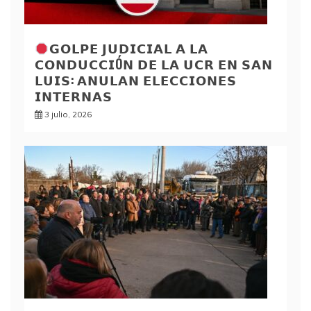
𝗚𝗢𝗟𝗣𝗘 𝗝𝗨𝗗𝗜𝗖𝗜𝗔𝗟 𝗔 𝗟𝗔
𝗖𝗢𝗡𝗗𝗨𝗖𝗖𝗜Ó𝗡 𝗗𝗘 𝗟𝗔 𝗨𝗖𝗥 𝗘𝗡 𝗦𝗔𝗡
𝗟𝗨𝗜𝗦: 𝗔𝗡𝗨𝗟𝗔𝗡 𝗘𝗟𝗘𝗖𝗖𝗜𝗢𝗡𝗘𝗦
𝗜𝗡𝗧𝗘𝗥𝗡𝗔𝗦
3 julio, 2026