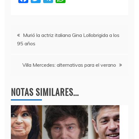
a
w
el
h
c
itt
e
at
e
er
gr
s
Navegación
b
a
A
Murió la actriz italiana Gina Lollobrigida a los
95 años
o
m
p
de
o
p
entradas
k
Villa Mercedes: alternativas para el verano
NOTAS SIMILARES...