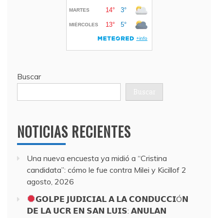
Buscar
Buscar
NOTICIAS RECIENTES
Una nueva encuesta ya midió a “Cristina
candidata”: cómo le fue contra Milei y Kicillof
2
agosto, 2026
𝗚𝗢𝗟𝗣𝗘 𝗝𝗨𝗗𝗜𝗖𝗜𝗔𝗟 𝗔 𝗟𝗔 𝗖𝗢𝗡𝗗𝗨𝗖𝗖𝗜Ó𝗡
𝗗𝗘 𝗟𝗔 𝗨𝗖𝗥 𝗘𝗡 𝗦𝗔𝗡 𝗟𝗨𝗜𝗦: 𝗔𝗡𝗨𝗟𝗔𝗡