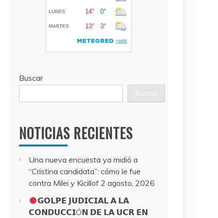
Buscar
Buscar
NOTICIAS RECIENTES
Una nueva encuesta ya midió a
“Cristina candidata”: cómo le fue
contra Milei y Kicillof
2 agosto, 2026
𝗚𝗢𝗟𝗣𝗘 𝗝𝗨𝗗𝗜𝗖𝗜𝗔𝗟 𝗔 𝗟𝗔
𝗖𝗢𝗡𝗗𝗨𝗖𝗖𝗜Ó𝗡 𝗗𝗘 𝗟𝗔 𝗨𝗖𝗥 𝗘𝗡