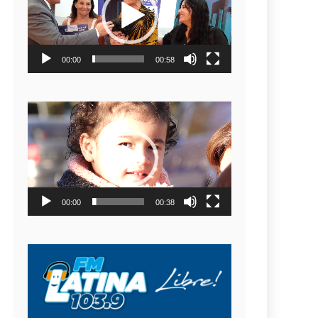
video
00:00
00:58
Reproductor
de
video
00:00
00:38