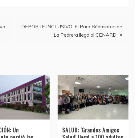
iva
DEPORTE INCLUSIVO: El Para Bádminton de
La Pedrera llegó al CENARD
IÓN: Un
SALUD: ‘Grandes Amigos
nte perdió las
Salud’ llegó a 100 adultos