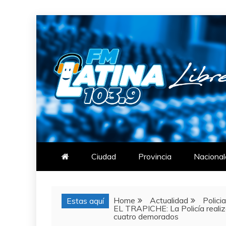
Skip
to
content
FM LATINA
NOTICIAS
Ciudad
Provincia
Nacional
Home
Actualidad
Polici
Estas aquí
EL TRAPICHE: La Policía realiz
cuatro demorados