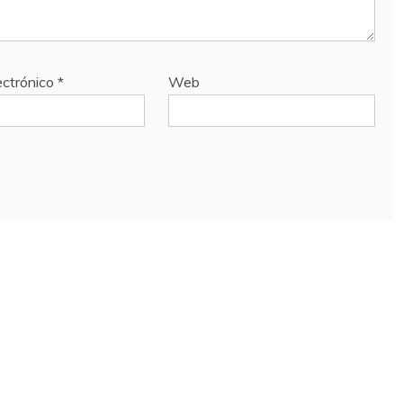
ectrónico
*
Web