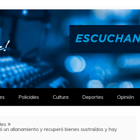
es
Policiales
Cultura
Deportes
Opinión
ales
ó un allanamiento y recuperó bienes sustraídos y hay