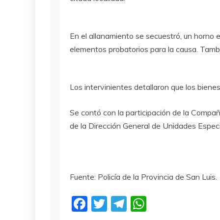
En el allanamiento se secuestró, un horno el
elementos probatorios para la causa. Tam
Los intervinientes detallaron que los bien
Se contó con la participación de la Compa
de la Dirección General de Unidades Especi
Fuente: Policía de la Provincia de San Luis.
F
T
T
W
a
w
el
h