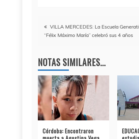
c
itt
e
at
e
er
gr
s
Navegación
b
a
A
VILLA MERCEDES: La Escuela Generat
“Félix Máximo María” celebró sus 4 años
o
m
p
de
o
p
entradas
k
NOTAS SIMILARES...
Córdoba: Encontraron
EDUCAC
muerta a Agostina Vega,
estudia