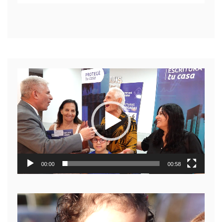
Reproductor
de
video
00:00
00:58
Reproductor
de