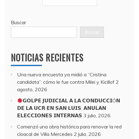
Buscar
Buscar
NOTICIAS RECIENTES
Una nueva encuesta ya midió a “Cristina
candidata”: cómo le fue contra Milei y Kicillof
2
agosto, 2026
𝗚𝗢𝗟𝗣𝗘 𝗝𝗨𝗗𝗜𝗖𝗜𝗔𝗟 𝗔 𝗟𝗔 𝗖𝗢𝗡𝗗𝗨𝗖𝗖𝗜Ó𝗡
𝗗𝗘 𝗟𝗔 𝗨𝗖𝗥 𝗘𝗡 𝗦𝗔𝗡 𝗟𝗨𝗜𝗦: 𝗔𝗡𝗨𝗟𝗔𝗡
𝗘𝗟𝗘𝗖𝗖𝗜𝗢𝗡𝗘𝗦 𝗜𝗡𝗧𝗘𝗥𝗡𝗔𝗦
3 julio, 2026
Comenzó una obra histórica para renovar la red
cloacal de Villa Mercedes
2 julio, 2026