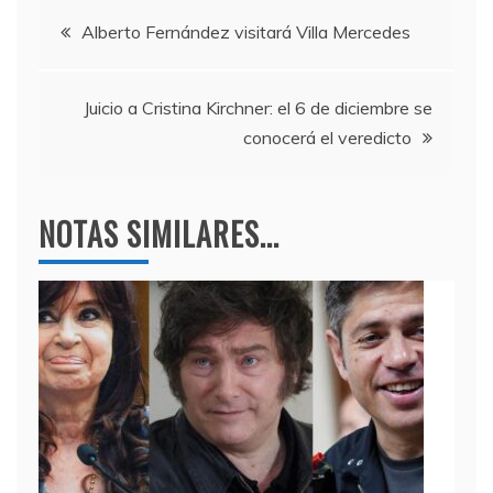
e
er
gr
s
Navegación
b
a
A
Alberto Fernández visitará Villa Mercedes
o
m
p
de
o
p
Juicio a Cristina Kirchner: el 6 de diciembre se
entradas
k
conocerá el veredicto
NOTAS SIMILARES...