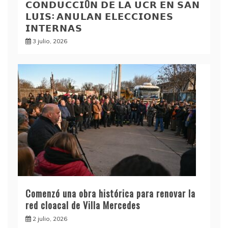
𝗖𝗢𝗡𝗗𝗨𝗖𝗖𝗜Ó𝗡 𝗗𝗘 𝗟𝗔 𝗨𝗖𝗥 𝗘𝗡 𝗦𝗔𝗡
𝗟𝗨𝗜𝗦: 𝗔𝗡𝗨𝗟𝗔𝗡 𝗘𝗟𝗘𝗖𝗖𝗜𝗢𝗡𝗘𝗦
𝗜𝗡𝗧𝗘𝗥𝗡𝗔𝗦
3 julio, 2026
Comenzó una obra histórica para renovar la
red cloacal de Villa Mercedes
2 julio, 2026