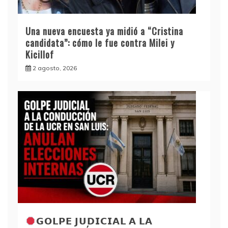
Una nueva encuesta ya midió a “Cristina
candidata”: cómo le fue contra Milei y
Kicillof
2 agosto, 2026
𝗚𝗢𝗟𝗣𝗘 𝗝𝗨𝗗𝗜𝗖𝗜𝗔𝗟 𝗔 𝗟𝗔