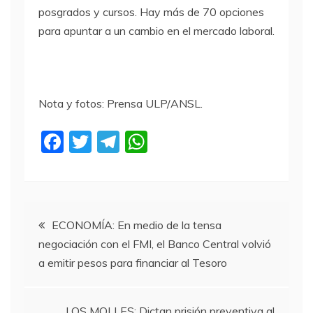
posgrados y cursos. Hay más de 70 opciones
para apuntar a un cambio en el mercado laboral.
Nota y fotos: Prensa ULP/ANSL.
F
T
T
W
a
w
el
h
c
itt
e
at
e
er
gr
s
Navegación
b
a
A
ECONOMÍA: En medio de la tensa
negociación con el FMI, el Banco Central volvió
o
m
p
de
a emitir pesos para financiar al Tesoro
o
p
entradas
k
LOS MOLLES: Dictan prisión preventiva al