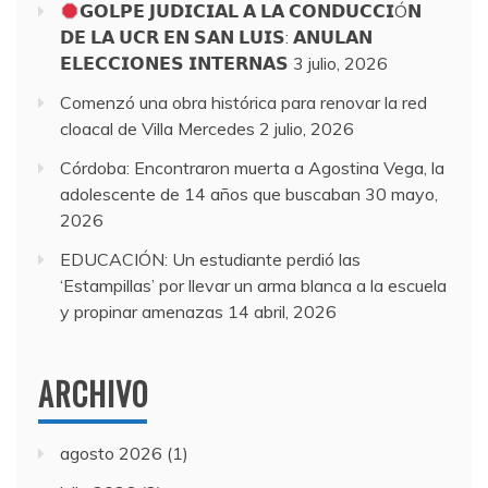
𝗚𝗢𝗟𝗣𝗘 𝗝𝗨𝗗𝗜𝗖𝗜𝗔𝗟 𝗔 𝗟𝗔 𝗖𝗢𝗡𝗗𝗨𝗖𝗖𝗜Ó𝗡
𝗗𝗘 𝗟𝗔 𝗨𝗖𝗥 𝗘𝗡 𝗦𝗔𝗡 𝗟𝗨𝗜𝗦: 𝗔𝗡𝗨𝗟𝗔𝗡
𝗘𝗟𝗘𝗖𝗖𝗜𝗢𝗡𝗘𝗦 𝗜𝗡𝗧𝗘𝗥𝗡𝗔𝗦
3 julio, 2026
Comenzó una obra histórica para renovar la red
cloacal de Villa Mercedes
2 julio, 2026
Córdoba: Encontraron muerta a Agostina Vega, la
adolescente de 14 años que buscaban
30 mayo,
2026
EDUCACIÓN: Un estudiante perdió las
‘Estampillas’ por llevar un arma blanca a la escuela
y propinar amenazas
14 abril, 2026
ARCHIVO
agosto 2026
(1)