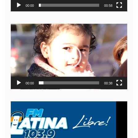
00:00
00:58
Reproductor
de
video
00:00
00:38