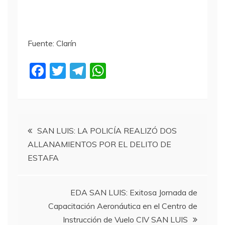
Fuente: Clarín
F
T
T
W
a
w
el
h
c
itt
e
at
e
er
gr
s
Navegación
b
a
A
SAN LUIS: LA POLICÍA REALIZÓ DOS
ALLANAMIENTOS POR EL DELITO DE
o
m
p
de
ESTAFA
o
p
entradas
k
EDA SAN LUIS: Exitosa Jornada de
Capacitación Aeronáutica en el Centro de
Instrucción de Vuelo CIV SAN LUIS