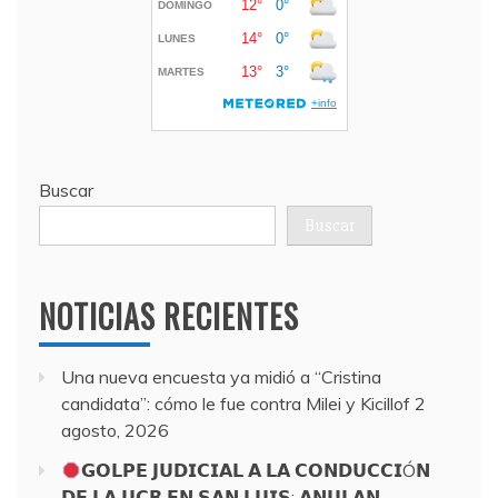
Buscar
Buscar
NOTICIAS RECIENTES
Una nueva encuesta ya midió a “Cristina
candidata”: cómo le fue contra Milei y Kicillof
2
agosto, 2026
𝗚𝗢𝗟𝗣𝗘 𝗝𝗨𝗗𝗜𝗖𝗜𝗔𝗟 𝗔 𝗟𝗔 𝗖𝗢𝗡𝗗𝗨𝗖𝗖𝗜Ó𝗡
𝗗𝗘 𝗟𝗔 𝗨𝗖𝗥 𝗘𝗡 𝗦𝗔𝗡 𝗟𝗨𝗜𝗦: 𝗔𝗡𝗨𝗟𝗔𝗡