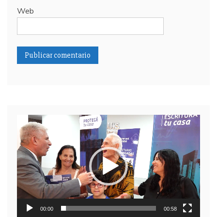
Web
Reproductor
de
video
00:00
00:58