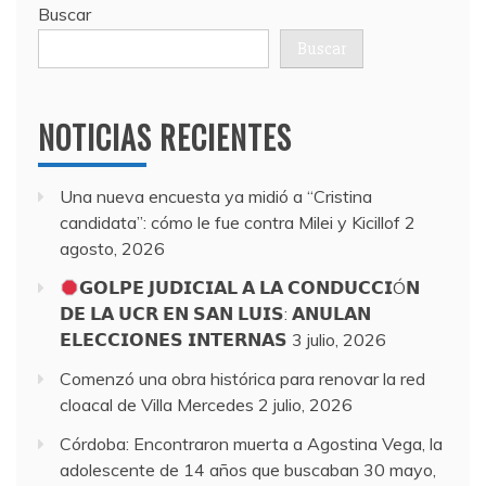
Buscar
Buscar
NOTICIAS RECIENTES
Una nueva encuesta ya midió a “Cristina
candidata”: cómo le fue contra Milei y Kicillof
2
agosto, 2026
𝗚𝗢𝗟𝗣𝗘 𝗝𝗨𝗗𝗜𝗖𝗜𝗔𝗟 𝗔 𝗟𝗔 𝗖𝗢𝗡𝗗𝗨𝗖𝗖𝗜Ó𝗡
𝗗𝗘 𝗟𝗔 𝗨𝗖𝗥 𝗘𝗡 𝗦𝗔𝗡 𝗟𝗨𝗜𝗦: 𝗔𝗡𝗨𝗟𝗔𝗡
𝗘𝗟𝗘𝗖𝗖𝗜𝗢𝗡𝗘𝗦 𝗜𝗡𝗧𝗘𝗥𝗡𝗔𝗦
3 julio, 2026
Comenzó una obra histórica para renovar la red
cloacal de Villa Mercedes
2 julio, 2026
Córdoba: Encontraron muerta a Agostina Vega, la
adolescente de 14 años que buscaban
30 mayo,