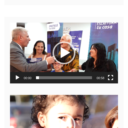
Reproductor
de
video
00:00
00:58
Reproductor
de
video