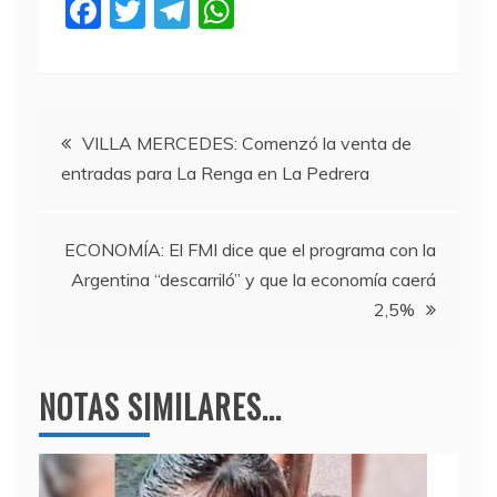
F
T
T
W
a
w
el
h
c
itt
e
at
e
er
gr
s
Navegación
b
a
A
VILLA MERCEDES: Comenzó la venta de
entradas para La Renga en La Pedrera
o
m
p
de
o
p
entradas
k
ECONOMÍA: El FMI dice que el programa con la
Argentina “descarriló” y que la economía caerá
2,5%
NOTAS SIMILARES...