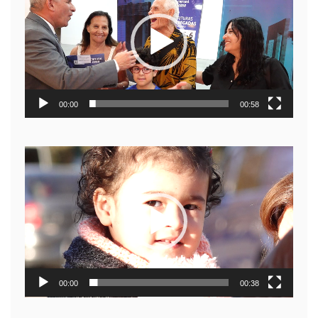
video
00:00
00:58
Reproductor
de
video
00:00
00:38