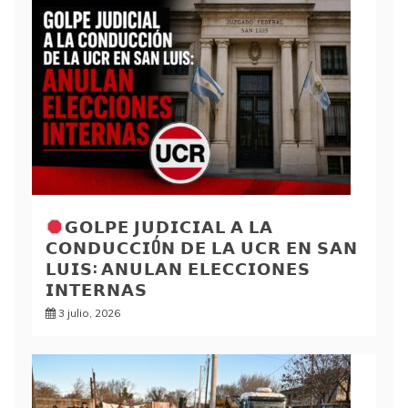
𝗚𝗢𝗟𝗣𝗘 𝗝𝗨𝗗𝗜𝗖𝗜𝗔𝗟 𝗔 𝗟𝗔
𝗖𝗢𝗡𝗗𝗨𝗖𝗖𝗜Ó𝗡 𝗗𝗘 𝗟𝗔 𝗨𝗖𝗥 𝗘𝗡 𝗦𝗔𝗡
𝗟𝗨𝗜𝗦: 𝗔𝗡𝗨𝗟𝗔𝗡 𝗘𝗟𝗘𝗖𝗖𝗜𝗢𝗡𝗘𝗦
𝗜𝗡𝗧𝗘𝗥𝗡𝗔𝗦
3 julio, 2026