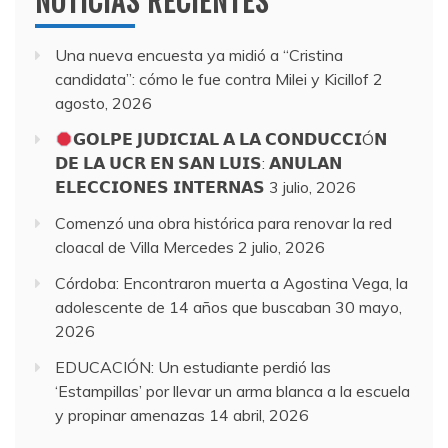
NOTICIAS RECIENTES
Una nueva encuesta ya midió a “Cristina
candidata”: cómo le fue contra Milei y Kicillof
2
agosto, 2026
𝗚𝗢𝗟𝗣𝗘 𝗝𝗨𝗗𝗜𝗖𝗜𝗔𝗟 𝗔 𝗟𝗔 𝗖𝗢𝗡𝗗𝗨𝗖𝗖𝗜Ó𝗡
𝗗𝗘 𝗟𝗔 𝗨𝗖𝗥 𝗘𝗡 𝗦𝗔𝗡 𝗟𝗨𝗜𝗦: 𝗔𝗡𝗨𝗟𝗔𝗡
𝗘𝗟𝗘𝗖𝗖𝗜𝗢𝗡𝗘𝗦 𝗜𝗡𝗧𝗘𝗥𝗡𝗔𝗦
3 julio, 2026
Comenzó una obra histórica para renovar la red
cloacal de Villa Mercedes
2 julio, 2026
Córdoba: Encontraron muerta a Agostina Vega, la
adolescente de 14 años que buscaban
30 mayo,
2026
EDUCACIÓN: Un estudiante perdió las
‘Estampillas’ por llevar un arma blanca a la escuela
y propinar amenazas
14 abril, 2026