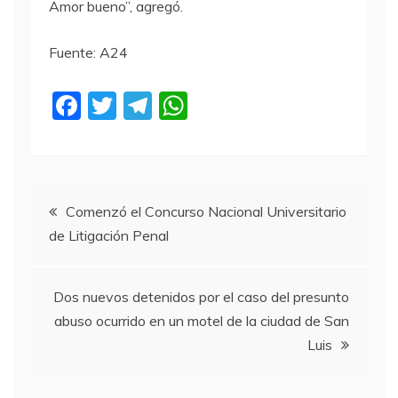
Amor bueno”, agregó.
Fuente: A24
F
T
T
W
a
w
el
h
c
itt
e
at
e
er
gr
s
Navegación
b
a
A
Comenzó el Concurso Nacional Universitario
de Litigación Penal
o
m
p
de
o
p
entradas
k
Dos nuevos detenidos por el caso del presunto
abuso ocurrido en un motel de la ciudad de San
Luis