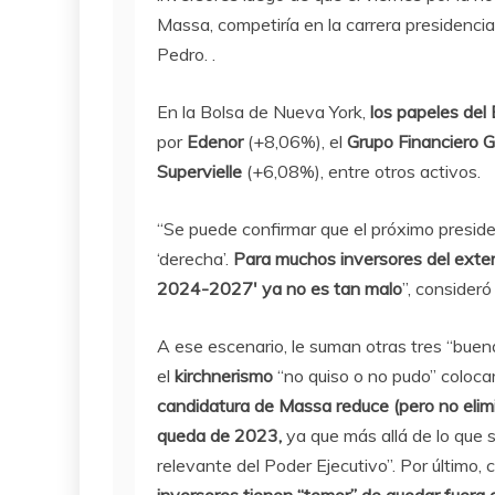
Massa, competiría en la carrera presidencia
Pedro. .
En la Bolsa de Nueva York,
los papeles de
por
Edenor
(+8,06%), el
Grupo Financiero Ga
Supervielle
(+6,08%), entre otros activos.
“Se puede confirmar que el próximo preside
‘derecha’.
Para muchos inversores del exteri
2024-2027′ ya no es tan malo
”, consider
A ese escenario, le suman otras tres “buen
el
kirchnerismo
“no quiso o no pudo” coloca
candidatura de Massa reduce (pero no elimi
queda de 2023,
ya que más allá de lo que 
relevante del Poder Ejecutivo”. Por último,