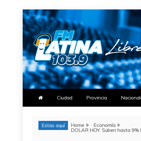
Skip
to
content
FM LATINA
NOTICIAS
Ciudad
Provincia
Nacional
Home
Economía
Estas aquí
DOLAR HOY: Suben hasta 9% las 