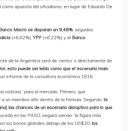
l como apuesta del oficialismo, en lugar de Eduardo De
l Banco Macro se disparan un 9,48%
, seguidos
licia
(+6,62%),
YPF
(+6,22%) y el
Banco
nte de la Argentina será de ‘centro’ o directamente de
or, esto puede ser leído como que el ‘escenario malo
ó un informe de la consultora económica 1816.
as noticias” para el mercado. Primero, que
r a un miembro afín dentro de la fórmula. Segundo,
la
na) las chances de un escenario disruptivo para lo que
suceda en las PASO, seguirá siendo “la figura más
 con los bonos globales debajo de los US$30,
los