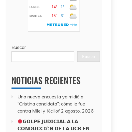
Buscar
Buscar
NOTICIAS RECIENTES
Una nueva encuesta ya midió a
“Cristina candidata”: cómo le fue
contra Milei y Kicillof
2 agosto, 2026
𝗚𝗢𝗟𝗣𝗘 𝗝𝗨𝗗𝗜𝗖𝗜𝗔𝗟 𝗔 𝗟𝗔
𝗖𝗢𝗡𝗗𝗨𝗖𝗖𝗜Ó𝗡 𝗗𝗘 𝗟𝗔 𝗨𝗖𝗥 𝗘𝗡