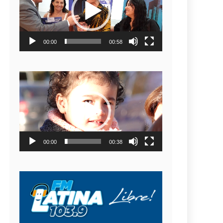
video
00:00
00:58
Reproductor
de
video
00:00
00:38