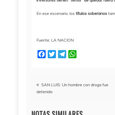
inversores tienen “temor” de quedar fuera 
En ese escenario, los
títulos soberanos
tam
Fuente: LA NACION
F
T
T
W
a
w
el
h
c
itt
e
at
e
er
gr
s
Navegación
b
a
A
SAN LUIS: Un hombre con droga fue
detenido
o
m
p
de
o
p
entradas
k
NOTAS SIMILARES...