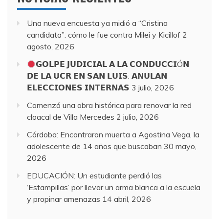
Una nueva encuesta ya midió a “Cristina
candidata”: cómo le fue contra Milei y Kicillof
2
agosto, 2026
𝗚𝗢𝗟𝗣𝗘 𝗝𝗨𝗗𝗜𝗖𝗜𝗔𝗟 𝗔 𝗟𝗔 𝗖𝗢𝗡𝗗𝗨𝗖𝗖𝗜Ó𝗡
𝗗𝗘 𝗟𝗔 𝗨𝗖𝗥 𝗘𝗡 𝗦𝗔𝗡 𝗟𝗨𝗜𝗦: 𝗔𝗡𝗨𝗟𝗔𝗡
𝗘𝗟𝗘𝗖𝗖𝗜𝗢𝗡𝗘𝗦 𝗜𝗡𝗧𝗘𝗥𝗡𝗔𝗦
3 julio, 2026
Comenzó una obra histórica para renovar la red
cloacal de Villa Mercedes
2 julio, 2026
Córdoba: Encontraron muerta a Agostina Vega, la
adolescente de 14 años que buscaban
30 mayo,
2026
EDUCACIÓN: Un estudiante perdió las
‘Estampillas’ por llevar un arma blanca a la escuela
y propinar amenazas
14 abril, 2026