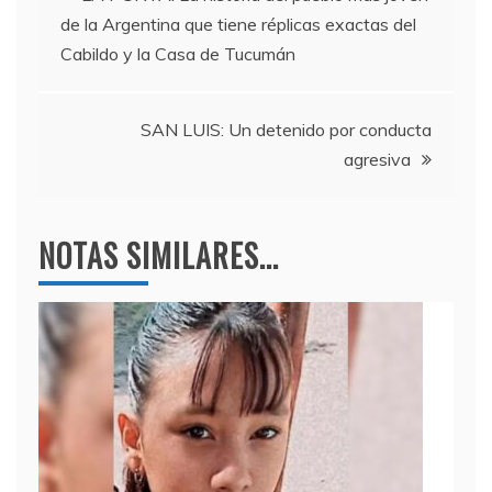
b
a
A
de la Argentina que tiene réplicas exactas del
o
m
p
de
Cabildo y la Casa de Tucumán
o
p
entradas
k
SAN LUIS: Un detenido por conducta
agresiva
NOTAS SIMILARES...