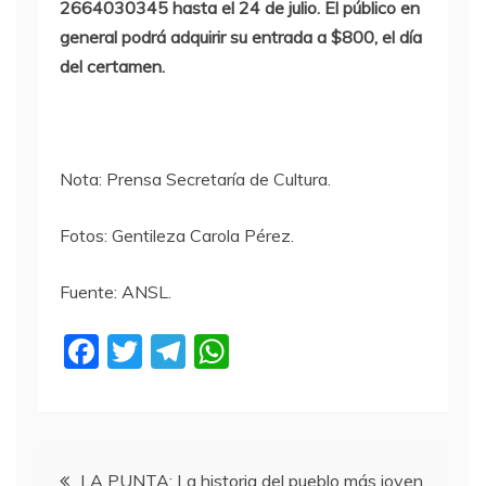
2664030345 hasta el 24 de julio. El público en
general podrá adquirir su entrada a $800, el día
del certamen.
Nota: Prensa Secretaría de Cultura.
Fotos: Gentileza Carola Pérez.
Fuente: ANSL.
F
T
T
W
a
w
el
h
c
itt
e
at
e
er
gr
s
Navegación
LA PUNTA: La historia del pueblo más joven