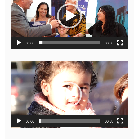
video
00:00
00:58
Reproductor
de
video
00:00
00:38