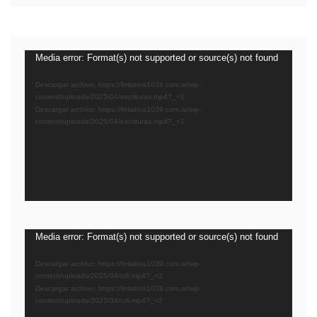
Reproductor
Media error: Format(s) not supported or source(s) not found
de
Descargar archivo: https://fmlatina1039.com.ar/wp-
video
content/uploads/2025/04/escrituras.mp4?_=1
Descargar archivo: https://fmlatina1039.com.ar/wp-
content/uploads/2025/04/escrituras.mp4?_=1
Reproductor
Media error: Format(s) not supported or source(s) not found
de
Descargar archivo: https://fmlatina1039.com.ar/wp-
video
content/uploads/2025/04/cdi.mp4?_=2
Descargar archivo: https://fmlatina1039.com.ar/wp-
content/uploads/2025/04/cdi.mp4?_=2