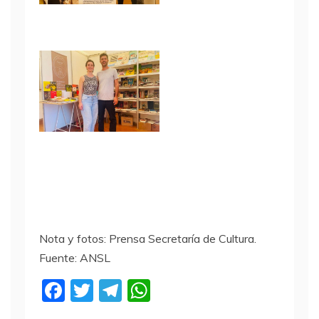
Nota y fotos: Prensa Secretaría de Cultura.
Fuente: ANSL
F
T
T
W
a
w
el
h