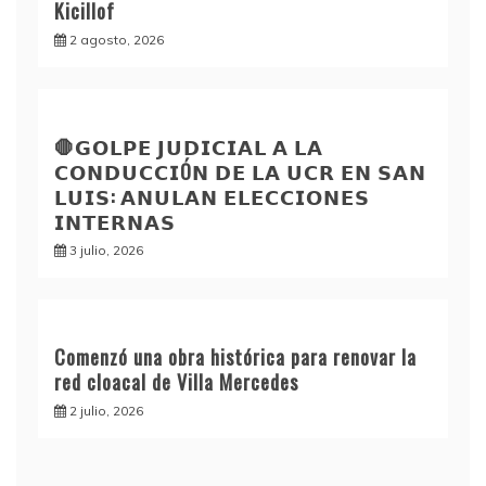
Kicillof
2 agosto, 2026
🛑𝗚𝗢𝗟𝗣𝗘 𝗝𝗨𝗗𝗜𝗖𝗜𝗔𝗟 𝗔 𝗟𝗔
𝗖𝗢𝗡𝗗𝗨𝗖𝗖𝗜Ó𝗡 𝗗𝗘 𝗟𝗔 𝗨𝗖𝗥 𝗘𝗡 𝗦𝗔𝗡
𝗟𝗨𝗜𝗦: 𝗔𝗡𝗨𝗟𝗔𝗡 𝗘𝗟𝗘𝗖𝗖𝗜𝗢𝗡𝗘𝗦
𝗜𝗡𝗧𝗘𝗥𝗡𝗔𝗦
3 julio, 2026
Comenzó una obra histórica para renovar la
red cloacal de Villa Mercedes
2 julio, 2026