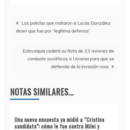
c
itt
e
at
e
er
gr
s
Navegación
b
a
A
Los policías que mataron a Lucas González
dicen que fue por “legítima defensa”
o
m
p
de
o
p
entradas
k
Eslovaquia cederá su flota de 13 aviones de
combate soviéticos a Ucrania para que se
defienda de la invasión rusa
NOTAS SIMILARES...
Una nueva encuesta ya midió a “Cristina
candidata”: cómo le fue contra Milei y