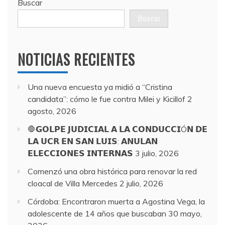
Buscar
Buscar
NOTICIAS RECIENTES
Una nueva encuesta ya midió a “Cristina
candidata”: cómo le fue contra Milei y Kicillof
2
agosto, 2026
🛑𝗚𝗢𝗟𝗣𝗘 𝗝𝗨𝗗𝗜𝗖𝗜𝗔𝗟 𝗔 𝗟𝗔 𝗖𝗢𝗡𝗗𝗨𝗖𝗖𝗜Ó𝗡 𝗗𝗘
𝗟𝗔 𝗨𝗖𝗥 𝗘𝗡 𝗦𝗔𝗡 𝗟𝗨𝗜𝗦: 𝗔𝗡𝗨𝗟𝗔𝗡
𝗘𝗟𝗘𝗖𝗖𝗜𝗢𝗡𝗘𝗦 𝗜𝗡𝗧𝗘𝗥𝗡𝗔𝗦
3 julio, 2026
Comenzó una obra histórica para renovar la red
cloacal de Villa Mercedes
2 julio, 2026
Córdoba: Encontraron muerta a Agostina Vega, la
adolescente de 14 años que buscaban
30 mayo,