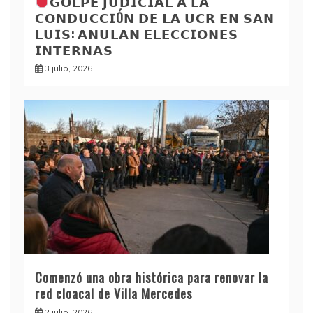
𝗚𝗢𝗟𝗣𝗘 𝗝𝗨𝗗𝗜𝗖𝗜𝗔𝗟 𝗔 𝗟𝗔
𝗖𝗢𝗡𝗗𝗨𝗖𝗖𝗜Ó𝗡 𝗗𝗘 𝗟𝗔 𝗨𝗖𝗥 𝗘𝗡 𝗦𝗔𝗡
𝗟𝗨𝗜𝗦: 𝗔𝗡𝗨𝗟𝗔𝗡 𝗘𝗟𝗘𝗖𝗖𝗜𝗢𝗡𝗘𝗦
𝗜𝗡𝗧𝗘𝗥𝗡𝗔𝗦
3 julio, 2026
Comenzó una obra histórica para renovar la
red cloacal de Villa Mercedes
2 julio, 2026