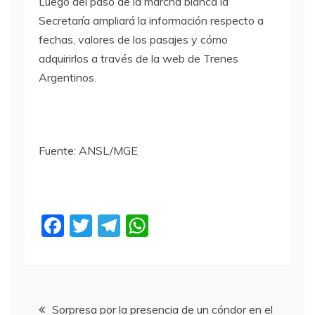
Luego del paso de la marcha blanca la
Secretaría ampliará la información respecto a
fechas, valores de los pasajes y cómo
adquirirlos a través de la web de Trenes
Argentinos.
Fuente: ANSL/MGE
F
T
T
W
a
w
el
h
c
itt
e
at
e
er
gr
s
Navegación
Sorpresa por la presencia de un cóndor en el