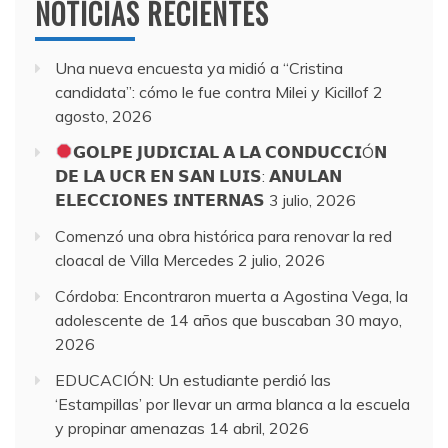
NOTICIAS RECIENTES
Una nueva encuesta ya midió a “Cristina
candidata”: cómo le fue contra Milei y Kicillof
2
agosto, 2026
𝗚𝗢𝗟𝗣𝗘 𝗝𝗨𝗗𝗜𝗖𝗜𝗔𝗟 𝗔 𝗟𝗔 𝗖𝗢𝗡𝗗𝗨𝗖𝗖𝗜Ó𝗡
𝗗𝗘 𝗟𝗔 𝗨𝗖𝗥 𝗘𝗡 𝗦𝗔𝗡 𝗟𝗨𝗜𝗦: 𝗔𝗡𝗨𝗟𝗔𝗡
𝗘𝗟𝗘𝗖𝗖𝗜𝗢𝗡𝗘𝗦 𝗜𝗡𝗧𝗘𝗥𝗡𝗔𝗦
3 julio, 2026
Comenzó una obra histórica para renovar la red
cloacal de Villa Mercedes
2 julio, 2026
Córdoba: Encontraron muerta a Agostina Vega, la
adolescente de 14 años que buscaban
30 mayo,
2026
EDUCACIÓN: Un estudiante perdió las
‘Estampillas’ por llevar un arma blanca a la escuela
y propinar amenazas
14 abril, 2026