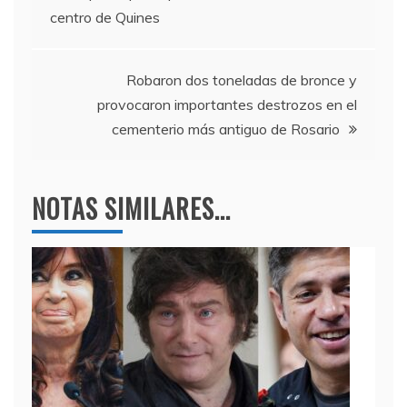
b
a
A
centro de Quines
o
m
p
de
o
p
entradas
k
Robaron dos toneladas de bronce y
provocaron importantes destrozos en el
cementerio más antiguo de Rosario
NOTAS SIMILARES...