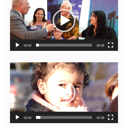
de
video
00:00
00:58
Reproductor
de
video
00:00
00:38