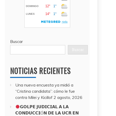
Buscar
Buscar
NOTICIAS RECIENTES
Una nueva encuesta ya midió a
“Cristina candidata”: cómo le fue
contra Milei y Kicillof
2 agosto, 2026
𝗚𝗢𝗟𝗣𝗘 𝗝𝗨𝗗𝗜𝗖𝗜𝗔𝗟 𝗔 𝗟𝗔
𝗖𝗢𝗡𝗗𝗨𝗖𝗖𝗜Ó𝗡 𝗗𝗘 𝗟𝗔 𝗨𝗖𝗥 𝗘𝗡