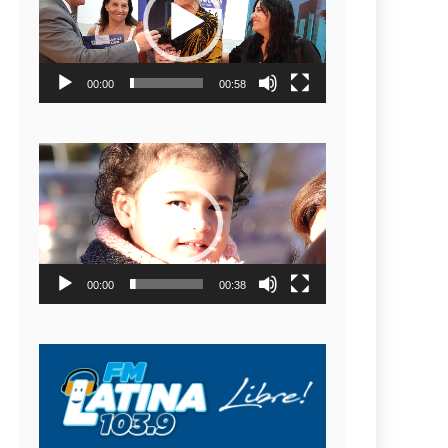
video
00:00
00:58
Reproductor
de
video
00:00
00:38