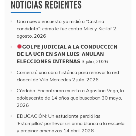
NOTICIAS RECIENTES
Una nueva encuesta ya midió a “Cristina
candidata”: cómo le fue contra Milei y Kicillof
2
agosto, 2026
𝗚𝗢𝗟𝗣𝗘 𝗝𝗨𝗗𝗜𝗖𝗜𝗔𝗟 𝗔 𝗟𝗔 𝗖𝗢𝗡𝗗𝗨𝗖𝗖𝗜Ó𝗡
𝗗𝗘 𝗟𝗔 𝗨𝗖𝗥 𝗘𝗡 𝗦𝗔𝗡 𝗟𝗨𝗜𝗦: 𝗔𝗡𝗨𝗟𝗔𝗡
𝗘𝗟𝗘𝗖𝗖𝗜𝗢𝗡𝗘𝗦 𝗜𝗡𝗧𝗘𝗥𝗡𝗔𝗦
3 julio, 2026
Comenzó una obra histórica para renovar la red
cloacal de Villa Mercedes
2 julio, 2026
Córdoba: Encontraron muerta a Agostina Vega, la
adolescente de 14 años que buscaban
30 mayo,
2026
EDUCACIÓN: Un estudiante perdió las
‘Estampillas’ por llevar un arma blanca a la escuela
y propinar amenazas
14 abril, 2026