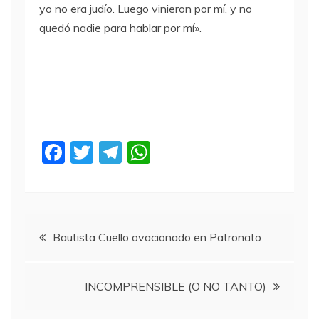
yo no era judío. Luego vinieron por mí, y no
quedó nadie para hablar por mí».
F
T
T
W
a
w
el
h
c
itt
e
at
e
er
gr
s
Navegación
b
a
A
Bautista Cuello ovacionado en Patronato
o
m
p
de
o
p
INCOMPRENSIBLE (O NO TANTO)
entradas
k