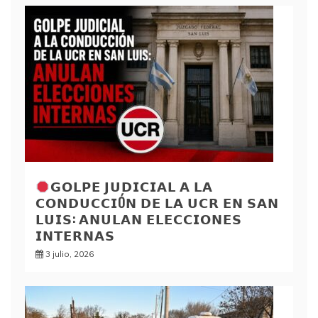
𝗚𝗢𝗟𝗣𝗘 𝗝𝗨𝗗𝗜𝗖𝗜𝗔𝗟 𝗔 𝗟𝗔
𝗖𝗢𝗡𝗗𝗨𝗖𝗖𝗜Ó𝗡 𝗗𝗘 𝗟𝗔 𝗨𝗖𝗥 𝗘𝗡 𝗦𝗔𝗡
𝗟𝗨𝗜𝗦: 𝗔𝗡𝗨𝗟𝗔𝗡 𝗘𝗟𝗘𝗖𝗖𝗜𝗢𝗡𝗘𝗦
𝗜𝗡𝗧𝗘𝗥𝗡𝗔𝗦
3 julio, 2026