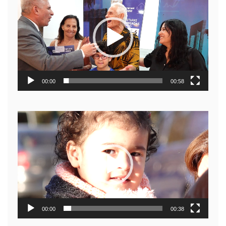
de
video
00:00
00:58
Reproductor
de
video
00:00
00:38