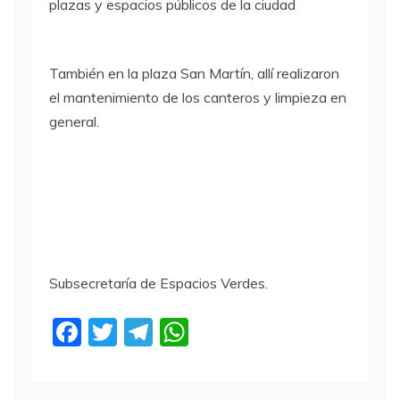
plazas y espacios públicos de la ciudad
También en la plaza San Martín, allí realizaron
el mantenimiento de los canteros y limpieza en
general.
Subsecretaría de Espacios Verdes.
F
T
T
W
a
w
el
h
c
itt
e
at