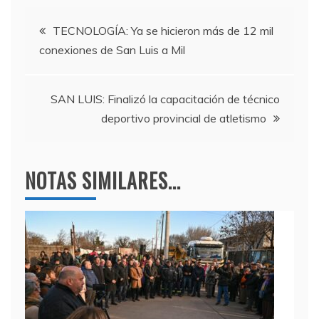
e
er
gr
s
Navegación
b
a
A
TECNOLOGÍA: Ya se hicieron más de 12 mil
conexiones de San Luis a Mil
o
m
p
de
o
p
entradas
k
SAN LUIS: Finalizó la capacitación de técnico
deportivo provincial de atletismo
NOTAS SIMILARES...