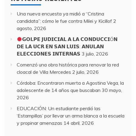
Una nueva encuesta ya midió a “Cristina
candidata”: cómo le fue contra Milei y Kicillof
2
agosto, 2026
𝗚𝗢𝗟𝗣𝗘 𝗝𝗨𝗗𝗜𝗖𝗜𝗔𝗟 𝗔 𝗟𝗔 𝗖𝗢𝗡𝗗𝗨𝗖𝗖𝗜Ó𝗡
𝗗𝗘 𝗟𝗔 𝗨𝗖𝗥 𝗘𝗡 𝗦𝗔𝗡 𝗟𝗨𝗜𝗦: 𝗔𝗡𝗨𝗟𝗔𝗡
𝗘𝗟𝗘𝗖𝗖𝗜𝗢𝗡𝗘𝗦 𝗜𝗡𝗧𝗘𝗥𝗡𝗔𝗦
3 julio, 2026
Comenzó una obra histórica para renovar la red
cloacal de Villa Mercedes
2 julio, 2026
Córdoba: Encontraron muerta a Agostina Vega, la
adolescente de 14 años que buscaban
30 mayo,
2026
EDUCACIÓN: Un estudiante perdió las
‘Estampillas’ por llevar un arma blanca a la escuela
y propinar amenazas
14 abril, 2026