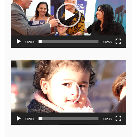
video
00:00
00:58
Reproductor
de
video
00:00
00:38