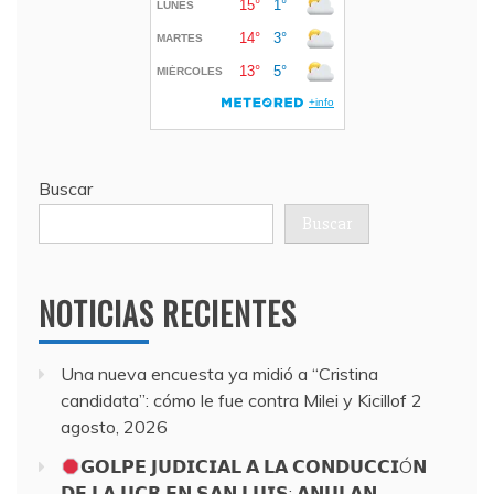
Buscar
Buscar
NOTICIAS RECIENTES
Una nueva encuesta ya midió a “Cristina
candidata”: cómo le fue contra Milei y Kicillof
2
agosto, 2026
𝗚𝗢𝗟𝗣𝗘 𝗝𝗨𝗗𝗜𝗖𝗜𝗔𝗟 𝗔 𝗟𝗔 𝗖𝗢𝗡𝗗𝗨𝗖𝗖𝗜Ó𝗡
𝗗𝗘 𝗟𝗔 𝗨𝗖𝗥 𝗘𝗡 𝗦𝗔𝗡 𝗟𝗨𝗜𝗦: 𝗔𝗡𝗨𝗟𝗔𝗡