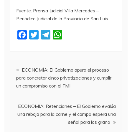
Fuente: Prensa Judicial Villa Mercedes –
Periódico Judicial de la Provincia de San Luis.
F
T
T
W
a
w
el
h
c
itt
e
at
e
er
gr
s
Navegación
b
a
A
ECONOMÍA: El Gobierno apura el proceso
para concretar cinco privatizaciones y cumplir
o
m
p
de
un compromiso con el FMI
o
p
entradas
k
ECONOMÍA: Retenciones – El Gobierno evalúa
una rebaja para la carne y el campo espera una
señal para los grano