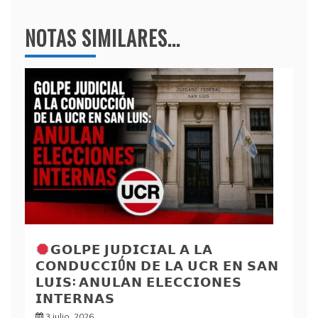
NOTAS SIMILARES...
𝗚𝗢𝗟𝗣𝗘 𝗝𝗨𝗗𝗜𝗖𝗜𝗔𝗟 𝗔 𝗟𝗔
𝗖𝗢𝗡𝗗𝗨𝗖𝗖𝗜Ó𝗡 𝗗𝗘 𝗟𝗔 𝗨𝗖𝗥 𝗘𝗡 𝗦𝗔𝗡
𝗟𝗨𝗜𝗦: 𝗔𝗡𝗨𝗟𝗔𝗡 𝗘𝗟𝗘𝗖𝗖𝗜𝗢𝗡𝗘𝗦
𝗜𝗡𝗧𝗘𝗥𝗡𝗔𝗦
3 julio, 2026