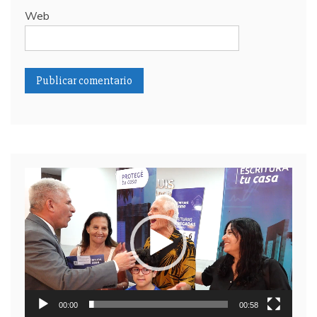
Web
Reproductor
de
video
00:00
00:58