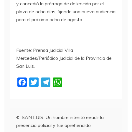
y concedió la prórroga de detención por el
plazo de ocho días, fijando una nueva audiencia
para el próximo ocho de agosto.
Fuente: Prensa Judicial Villa
Mercedes/Periódico Judicial de la Provincia de
San Luis.
F
T
T
W
a
w
el
h
c
itt
e
at
e
er
gr
s
Navegación
b
a
A
SAN LUIS: Un hombre intentó evadir la
presencia policial y fue aprehendido
o
m
p
de