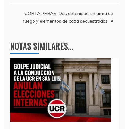
o
p
entradas
k
CORTADERAS: Dos detenidos, un arma de
fuego y elementos de caza secuestrados
NOTAS SIMILARES...