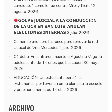
candidata”: cómo le fue contra Milei y Kicillof
2
agosto, 2026
𝗚𝗢𝗟𝗣𝗘 𝗝𝗨𝗗𝗜𝗖𝗜𝗔𝗟 𝗔 𝗟𝗔 𝗖𝗢𝗡𝗗𝗨𝗖𝗖𝗜Ó𝗡
𝗗𝗘 𝗟𝗔 𝗨𝗖𝗥 𝗘𝗡 𝗦𝗔𝗡 𝗟𝗨𝗜𝗦: 𝗔𝗡𝗨𝗟𝗔𝗡
𝗘𝗟𝗘𝗖𝗖𝗜𝗢𝗡𝗘𝗦 𝗜𝗡𝗧𝗘𝗥𝗡𝗔𝗦
3 julio, 2026
Comenzó una obra histórica para renovar la red
cloacal de Villa Mercedes
2 julio, 2026
Córdoba: Encontraron muerta a Agostina Vega, la
adolescente de 14 años que buscaban
30 mayo,
2026
EDUCACIÓN: Un estudiante perdió las
‘Estampillas’ por llevar un arma blanca a la escuela
y propinar amenazas
14 abril, 2026
ARCHIVO