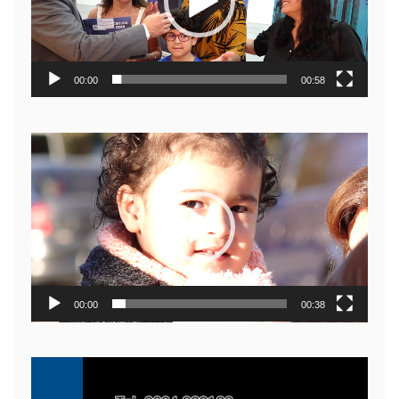
00:00
00:58
Reproductor
de
video
00:00
00:38