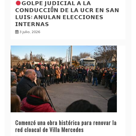
𝗚𝗢𝗟𝗣𝗘 𝗝𝗨𝗗𝗜𝗖𝗜𝗔𝗟 𝗔 𝗟𝗔
𝗖𝗢𝗡𝗗𝗨𝗖𝗖𝗜Ó𝗡 𝗗𝗘 𝗟𝗔 𝗨𝗖𝗥 𝗘𝗡 𝗦𝗔𝗡
𝗟𝗨𝗜𝗦: 𝗔𝗡𝗨𝗟𝗔𝗡 𝗘𝗟𝗘𝗖𝗖𝗜𝗢𝗡𝗘𝗦
𝗜𝗡𝗧𝗘𝗥𝗡𝗔𝗦
3 julio, 2026
Comenzó una obra histórica para renovar la
red cloacal de Villa Mercedes