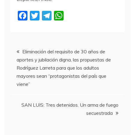
F
T
T
W
a
w
el
h
c
itt
e
at
e
er
gr
s
Navegación
b
a
A
Eliminación del requisito de 30 años de
aportes y jubilación digna, las propuestas de
o
m
p
de
Rodríguez Larreta para que los adultos
o
p
mayores sean “protagonistas del país que
entradas
k
viene”
SAN LUIS: Tres detenidos. Un arma de fuego
secuestrada