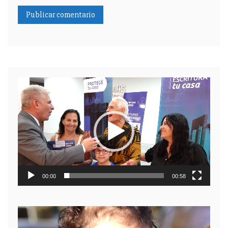
Reproductor
de
video
00:00
00:58
Reproductor
de