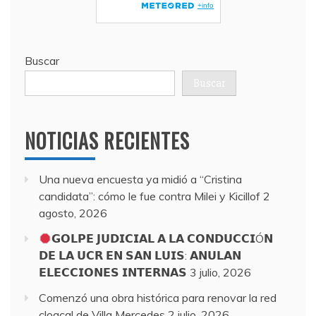
Buscar
Buscar
NOTICIAS RECIENTES
Una nueva encuesta ya midió a “Cristina
candidata”: cómo le fue contra Milei y Kicillof
2
agosto, 2026
𝗚𝗢𝗟𝗣𝗘 𝗝𝗨𝗗𝗜𝗖𝗜𝗔𝗟 𝗔 𝗟𝗔 𝗖𝗢𝗡𝗗𝗨𝗖𝗖𝗜Ó𝗡
𝗗𝗘 𝗟𝗔 𝗨𝗖𝗥 𝗘𝗡 𝗦𝗔𝗡 𝗟𝗨𝗜𝗦: 𝗔𝗡𝗨𝗟𝗔𝗡
𝗘𝗟𝗘𝗖𝗖𝗜𝗢𝗡𝗘𝗦 𝗜𝗡𝗧𝗘𝗥𝗡𝗔𝗦
3 julio, 2026
Comenzó una obra histórica para renovar la red
cloacal de Villa Mercedes
2 julio, 2026