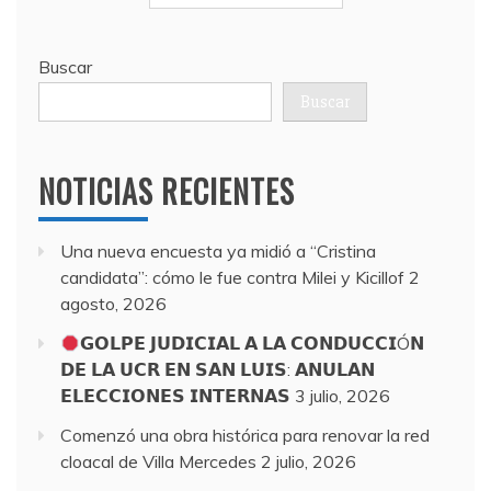
Buscar
Buscar
NOTICIAS RECIENTES
Una nueva encuesta ya midió a “Cristina
candidata”: cómo le fue contra Milei y Kicillof
2
agosto, 2026
𝗚𝗢𝗟𝗣𝗘 𝗝𝗨𝗗𝗜𝗖𝗜𝗔𝗟 𝗔 𝗟𝗔 𝗖𝗢𝗡𝗗𝗨𝗖𝗖𝗜Ó𝗡
𝗗𝗘 𝗟𝗔 𝗨𝗖𝗥 𝗘𝗡 𝗦𝗔𝗡 𝗟𝗨𝗜𝗦: 𝗔𝗡𝗨𝗟𝗔𝗡
𝗘𝗟𝗘𝗖𝗖𝗜𝗢𝗡𝗘𝗦 𝗜𝗡𝗧𝗘𝗥𝗡𝗔𝗦
3 julio, 2026
Comenzó una obra histórica para renovar la red
cloacal de Villa Mercedes
2 julio, 2026