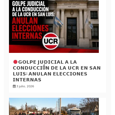
𝗚𝗢𝗟𝗣𝗘 𝗝𝗨𝗗𝗜𝗖𝗜𝗔𝗟 𝗔 𝗟𝗔
𝗖𝗢𝗡𝗗𝗨𝗖𝗖𝗜Ó𝗡 𝗗𝗘 𝗟𝗔 𝗨𝗖𝗥 𝗘𝗡 𝗦𝗔𝗡
𝗟𝗨𝗜𝗦: 𝗔𝗡𝗨𝗟𝗔𝗡 𝗘𝗟𝗘𝗖𝗖𝗜𝗢𝗡𝗘𝗦
𝗜𝗡𝗧𝗘𝗥𝗡𝗔𝗦
3 julio, 2026