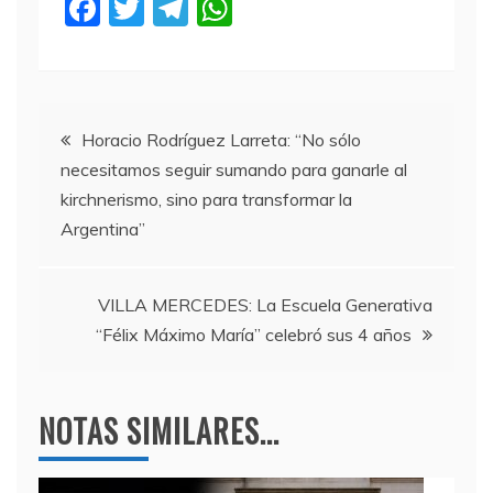
F
T
T
W
a
w
el
h
c
itt
e
at
e
er
gr
s
Navegación
b
a
A
Horacio Rodríguez Larreta: “No sólo
necesitamos seguir sumando para ganarle al
o
m
p
de
kirchnerismo, sino para transformar la
o
p
Argentina”
entradas
k
VILLA MERCEDES: La Escuela Generativa
“Félix Máximo María” celebró sus 4 años
NOTAS SIMILARES...