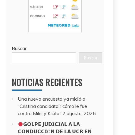
Buscar
Buscar
NOTICIAS RECIENTES
Una nueva encuesta ya midió a
“Cristina candidata”: cómo le fue
contra Milei y Kicillof
2 agosto, 2026
𝗚𝗢𝗟𝗣𝗘 𝗝𝗨𝗗𝗜𝗖𝗜𝗔𝗟 𝗔 𝗟𝗔
𝗖𝗢𝗡𝗗𝗨𝗖𝗖𝗜Ó𝗡 𝗗𝗘 𝗟𝗔 𝗨𝗖𝗥 𝗘𝗡