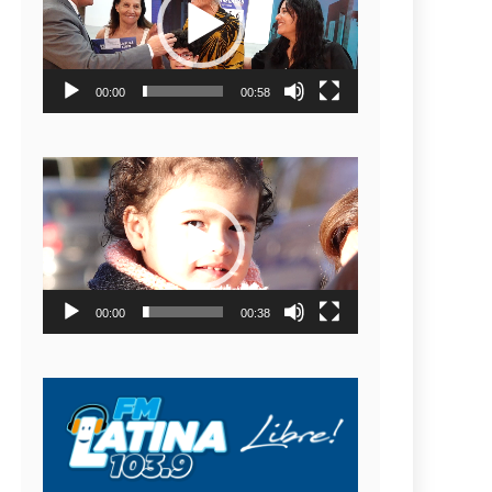
video
00:00
00:58
Reproductor
de
video
00:00
00:38