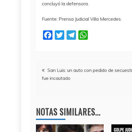
concluyó la defensora.
Fuente: Prensa Judicial Villa Mercedes.
F
T
T
W
a
w
el
h
c
itt
e
at
e
er
gr
s
Navegación
b
a
A
San Luis: un auto con pedido de secuest
fue incautado
o
m
p
de
o
p
entradas
k
NOTAS SIMILARES...