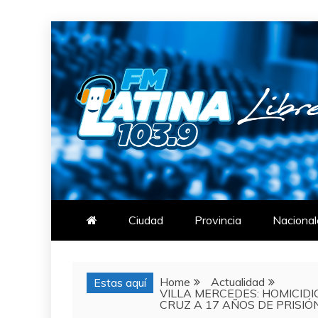
Skip
to
content
FM LATINA
NOTICIAS
Ciudad
Provincia
Nacional
Home
Actualidad
Estas aquí
VILLA MERCEDES: HOMICID
CRUZ A 17 AÑOS DE PRISIÓ