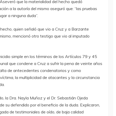
Aseveró que la materialidad del hecho quedó
ción a la autoría del mismo aseguró que: “las pruebas
gar a ninguna duda”.
el hecho, quien señaló que vio a Cruz y a Barzante
ismo, mencionó otro testigo que vio al imputado
icidio simple en los términos de los Artículos 79 y 45
ibunal que condene a Cruz a sufrir la pena de veinte años
falta de antecedentes condenatorios y como
íctima, la multiplicidad de atacantes y la circunstancia
da.
do, la Dra. Nayla Muñoz y el Dr. Sebastián Ojeda
 de su defendido por el beneficio de la duda. Explicaron,
gada de testimoniales de oído, de baja calidad