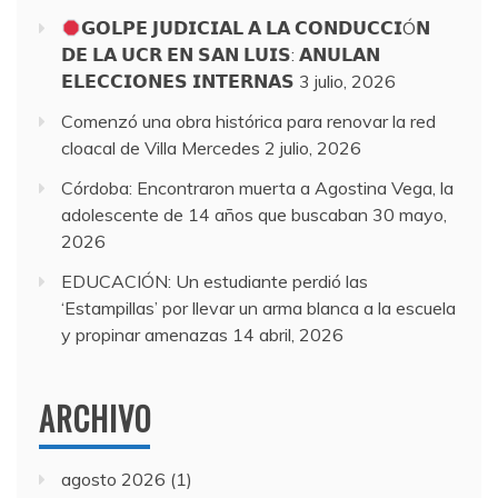
𝗚𝗢𝗟𝗣𝗘 𝗝𝗨𝗗𝗜𝗖𝗜𝗔𝗟 𝗔 𝗟𝗔 𝗖𝗢𝗡𝗗𝗨𝗖𝗖𝗜Ó𝗡
𝗗𝗘 𝗟𝗔 𝗨𝗖𝗥 𝗘𝗡 𝗦𝗔𝗡 𝗟𝗨𝗜𝗦: 𝗔𝗡𝗨𝗟𝗔𝗡
𝗘𝗟𝗘𝗖𝗖𝗜𝗢𝗡𝗘𝗦 𝗜𝗡𝗧𝗘𝗥𝗡𝗔𝗦
3 julio, 2026
Comenzó una obra histórica para renovar la red
cloacal de Villa Mercedes
2 julio, 2026
Córdoba: Encontraron muerta a Agostina Vega, la
adolescente de 14 años que buscaban
30 mayo,
2026
EDUCACIÓN: Un estudiante perdió las
‘Estampillas’ por llevar un arma blanca a la escuela
y propinar amenazas
14 abril, 2026
ARCHIVO
agosto 2026
(1)