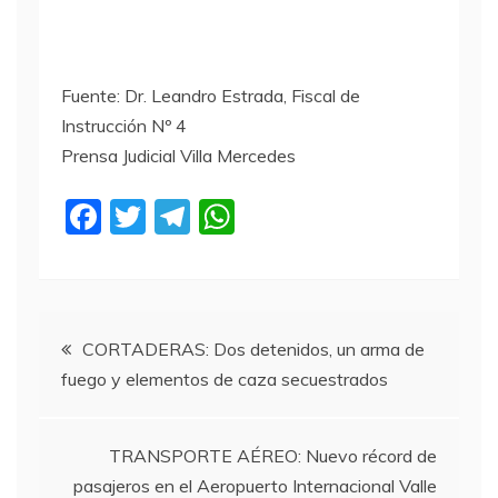
Fuente: Dr. Leandro Estrada, Fiscal de
Instrucción Nº 4
Prensa Judicial Villa Mercedes
F
T
T
W
a
w
el
h
c
itt
e
at
e
er
gr
s
Navegación
b
a
A
CORTADERAS: Dos detenidos, un arma de
fuego y elementos de caza secuestrados
o
m
p
de
o
p
entradas
k
TRANSPORTE AÉREO: Nuevo récord de
pasajeros en el Aeropuerto Internacional Valle