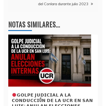
del Conlara durante julio 2023
NOTAS SIMILARES...
𝗚𝗢𝗟𝗣𝗘 𝗝𝗨𝗗𝗜𝗖𝗜𝗔𝗟 𝗔 𝗟𝗔
𝗖𝗢𝗡𝗗𝗨𝗖𝗖𝗜Ó𝗡 𝗗𝗘 𝗟𝗔 𝗨𝗖𝗥 𝗘𝗡 𝗦𝗔𝗡
𝗟𝗨𝗜𝗦: 𝗔𝗡𝗨𝗟𝗔𝗡 𝗘𝗟𝗘𝗖𝗖𝗜𝗢𝗡𝗘𝗦