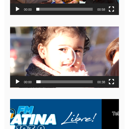
00:00
00:58
Reproductor
de
video
00:00
00:38