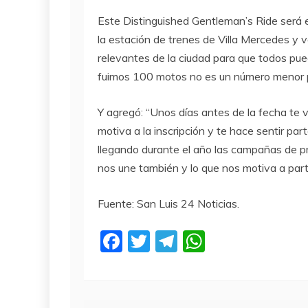
Este Distinguished Gentleman’s Ride será 
la estación de trenes de Villa Mercedes y v
relevantes de la ciudad para que todos pue
fuimos 100 motos no es un número menor pa
Y agregó: “Unos días antes de la fecha te va
motiva a la inscripción y te hace sentir par
llegando durante el año las campañas de p
nos une también y lo que nos motiva a parti
Fuente: San Luis 24 Noticias.
F
T
T
W
a
w
el
h
c
itt
e
at
e
er
gr
s