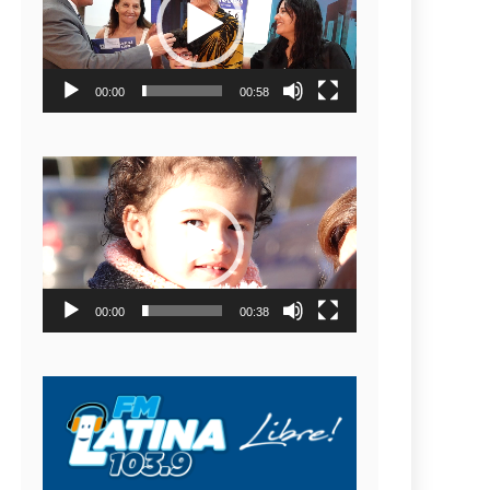
video
00:00
00:58
Reproductor
de
video
00:00
00:38