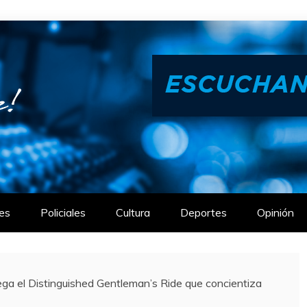
es
Policiales
Cultura
Deportes
Opinión
 el Distinguished Gentleman’s Ride que concientiza