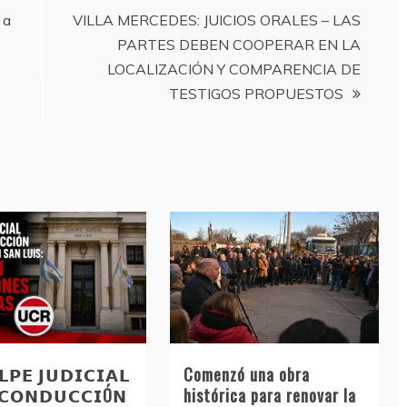
 a
VILLA MERCEDES: JUICIOS ORALES – LAS
PARTES DEBEN COOPERAR EN LA
LOCALIZACIÓN Y COMPARENCIA DE
TESTIGOS PROPUESTOS
𝗣𝗘 𝗝𝗨𝗗𝗜𝗖𝗜𝗔𝗟
Comenzó una obra
 𝗖𝗢𝗡𝗗𝗨𝗖𝗖𝗜Ó𝗡
histórica para renovar la