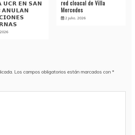
𝗔 𝗨𝗖𝗥 𝗘𝗡 𝗦𝗔𝗡
red cloacal de Villa
: 𝗔𝗡𝗨𝗟𝗔𝗡
Mercedes
𝗖𝗜𝗢𝗡𝗘𝗦
2 julio, 2026
𝗥𝗡𝗔𝗦
, 2026
licada.
Los campos obligatorios están marcados con
*