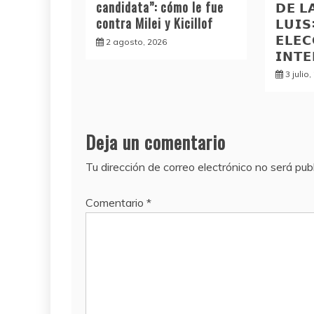
candidata”: cómo le fue
𝗗𝗘 𝗟
contra Milei y Kicillof
𝗟𝗨𝗜
𝗘𝗟𝗘𝗖
2 agosto, 2026
𝗜𝗡𝗧
3 julio
Deja un comentario
Tu dirección de correo electrónico no será pub
Comentario
*