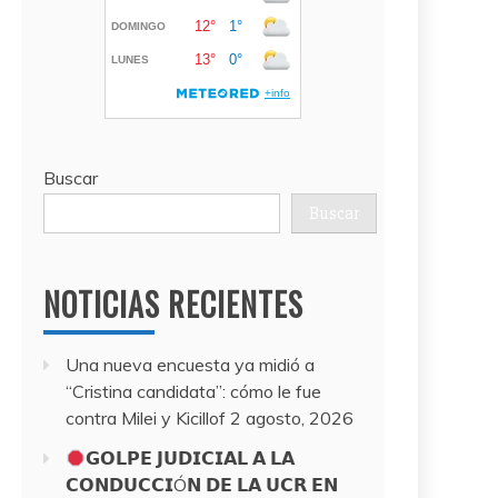
Buscar
Buscar
NOTICIAS RECIENTES
Una nueva encuesta ya midió a
“Cristina candidata”: cómo le fue
contra Milei y Kicillof
2 agosto, 2026
𝗚𝗢𝗟𝗣𝗘 𝗝𝗨𝗗𝗜𝗖𝗜𝗔𝗟 𝗔 𝗟𝗔
𝗖𝗢𝗡𝗗𝗨𝗖𝗖𝗜Ó𝗡 𝗗𝗘 𝗟𝗔 𝗨𝗖𝗥 𝗘𝗡