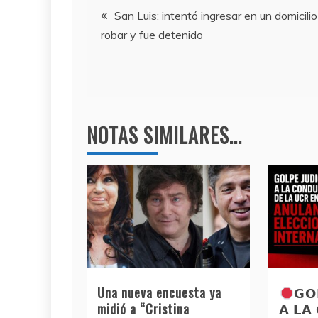
Navegación
b
a
A
San Luis: intentó ingresar en un domicilio
robar y fue detenido
o
m
p
de
o
p
entradas
k
NOTAS SIMILARES...
Una nueva encuesta ya
𝗚𝗢
midió a “Cristina
𝗔 𝗟𝗔