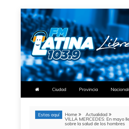
Skip
to
content
FM LATINA
NOTICIAS
Ciudad
Provincia
Nacional
Home
Actualidad
Estas aquí
VILLA MERCEDES: En mayo llega
sobre la salud de los hombres