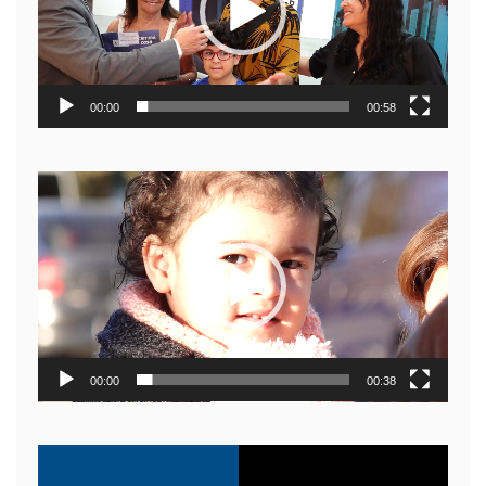
00:00
00:58
Reproductor
de
video
00:00
00:38