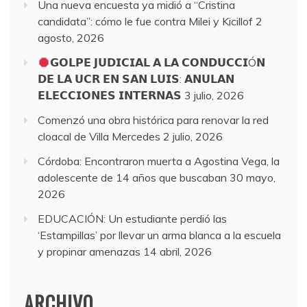
Una nueva encuesta ya midió a “Cristina
candidata”: cómo le fue contra Milei y Kicillof
2
agosto, 2026
𝗚𝗢𝗟𝗣𝗘 𝗝𝗨𝗗𝗜𝗖𝗜𝗔𝗟 𝗔 𝗟𝗔 𝗖𝗢𝗡𝗗𝗨𝗖𝗖𝗜Ó𝗡
𝗗𝗘 𝗟𝗔 𝗨𝗖𝗥 𝗘𝗡 𝗦𝗔𝗡 𝗟𝗨𝗜𝗦: 𝗔𝗡𝗨𝗟𝗔𝗡
𝗘𝗟𝗘𝗖𝗖𝗜𝗢𝗡𝗘𝗦 𝗜𝗡𝗧𝗘𝗥𝗡𝗔𝗦
3 julio, 2026
Comenzó una obra histórica para renovar la red
cloacal de Villa Mercedes
2 julio, 2026
Córdoba: Encontraron muerta a Agostina Vega, la
adolescente de 14 años que buscaban
30 mayo,
2026
EDUCACIÓN: Un estudiante perdió las
‘Estampillas’ por llevar un arma blanca a la escuela
y propinar amenazas
14 abril, 2026
ARCHIVO