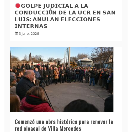
𝗚𝗢𝗟𝗣𝗘 𝗝𝗨𝗗𝗜𝗖𝗜𝗔𝗟 𝗔 𝗟𝗔
𝗖𝗢𝗡𝗗𝗨𝗖𝗖𝗜Ó𝗡 𝗗𝗘 𝗟𝗔 𝗨𝗖𝗥 𝗘𝗡 𝗦𝗔𝗡
𝗟𝗨𝗜𝗦: 𝗔𝗡𝗨𝗟𝗔𝗡 𝗘𝗟𝗘𝗖𝗖𝗜𝗢𝗡𝗘𝗦
𝗜𝗡𝗧𝗘𝗥𝗡𝗔𝗦
3 julio, 2026
Comenzó una obra histórica para renovar la
red cloacal de Villa Mercedes