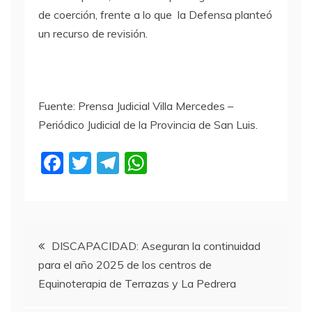
de coerción, frente a lo que la Defensa planteó
un recurso de revisión.
Fuente: Prensa Judicial Villa Mercedes –
Periódico Judicial de la Provincia de San Luis.
F
T
T
W
a
w
el
h
c
itt
e
at
e
er
gr
s
Navegación
b
a
A
DISCAPACIDAD: Aseguran la continuidad
para el año 2025 de los centros de
o
m
p
de
Equinoterapia de Terrazas y La Pedrera
o
p