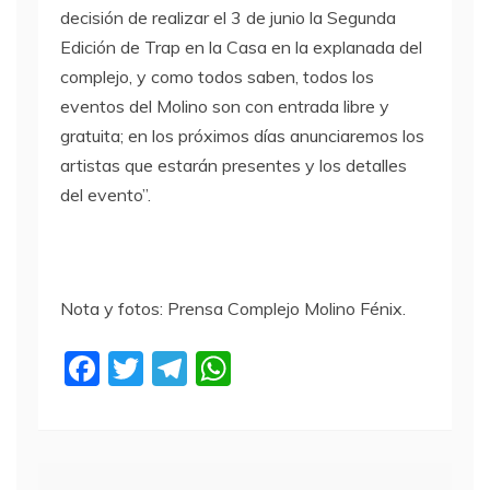
decisión de realizar el 3 de junio la Segunda
Edición de Trap en la Casa en la explanada del
complejo, y como todos saben, todos los
eventos del Molino son con entrada libre y
gratuita; en los próximos días anunciaremos los
artistas que estarán presentes y los detalles
del evento”.
Nota y fotos: Prensa Complejo Molino Fénix.
F
T
T
W
a
w
el
h
c
itt
e
at
e
er
gr
s