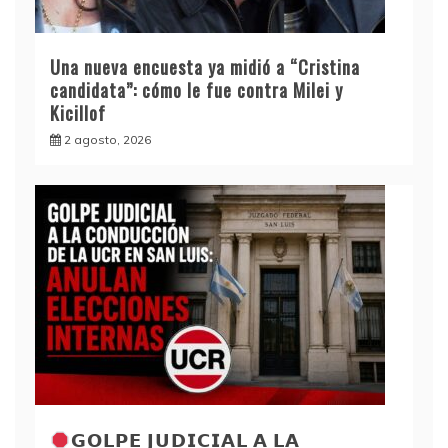
Una nueva encuesta ya midió a “Cristina
candidata”: cómo le fue contra Milei y
Kicillof
2 agosto, 2026
𝗚𝗢𝗟𝗣𝗘 𝗝𝗨𝗗𝗜𝗖𝗜𝗔𝗟 𝗔 𝗟𝗔