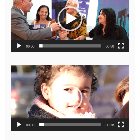
video
00:00
00:58
Reproductor
de
video
00:00
00:38