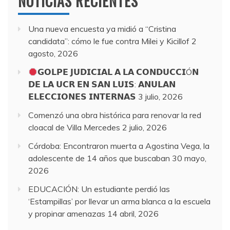
NOTICIAS RECIENTES
Una nueva encuesta ya midió a “Cristina
candidata”: cómo le fue contra Milei y Kicillof
2
agosto, 2026
𝗚𝗢𝗟𝗣𝗘 𝗝𝗨𝗗𝗜𝗖𝗜𝗔𝗟 𝗔 𝗟𝗔 𝗖𝗢𝗡𝗗𝗨𝗖𝗖𝗜Ó𝗡
𝗗𝗘 𝗟𝗔 𝗨𝗖𝗥 𝗘𝗡 𝗦𝗔𝗡 𝗟𝗨𝗜𝗦: 𝗔𝗡𝗨𝗟𝗔𝗡
𝗘𝗟𝗘𝗖𝗖𝗜𝗢𝗡𝗘𝗦 𝗜𝗡𝗧𝗘𝗥𝗡𝗔𝗦
3 julio, 2026
Comenzó una obra histórica para renovar la red
cloacal de Villa Mercedes
2 julio, 2026
Córdoba: Encontraron muerta a Agostina Vega, la
adolescente de 14 años que buscaban
30 mayo,
2026
EDUCACIÓN: Un estudiante perdió las
‘Estampillas’ por llevar un arma blanca a la escuela
y propinar amenazas
14 abril, 2026