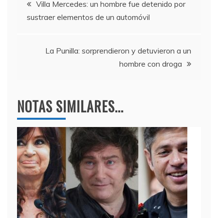
Navegación
b
a
A
Villa Mercedes: un hombre fue detenido por
sustraer elementos de un automóvil
o
m
p
de
o
p
entradas
k
La Punilla: sorprendieron y detuvieron a un
hombre con droga
NOTAS SIMILARES...