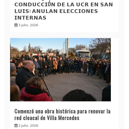
𝗖𝗢𝗡𝗗𝗨𝗖𝗖𝗜Ó𝗡 𝗗𝗘 𝗟𝗔 𝗨𝗖𝗥 𝗘𝗡 𝗦𝗔𝗡
𝗟𝗨𝗜𝗦: 𝗔𝗡𝗨𝗟𝗔𝗡 𝗘𝗟𝗘𝗖𝗖𝗜𝗢𝗡𝗘𝗦
𝗜𝗡𝗧𝗘𝗥𝗡𝗔𝗦
3 julio, 2026
Comenzó una obra histórica para renovar la
red cloacal de Villa Mercedes
2 julio, 2026