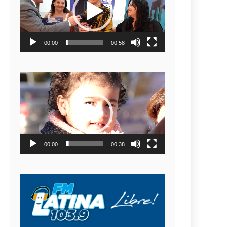
video
00:00
00:58
Reproductor
de
video
00:00
00:38