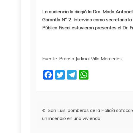
La audiencia la dirigió la Dra. María Anto
Garantía N° 2. Intervino como secretaria la
Público Fiscal estuvieron presentes el Dr. 
Fuente: Prensa Judicial Villa Mercedes.
F
T
T
W
a
w
el
h
c
itt
e
at
e
er
gr
s
Navegación
b
a
A
San Luis: bomberos de la Policía sofoca
un incendio en una vivienda
o
m
p
de
o
p