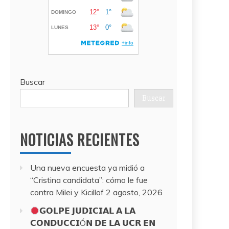
Buscar
Buscar
NOTICIAS RECIENTES
Una nueva encuesta ya midió a
“Cristina candidata”: cómo le fue
contra Milei y Kicillof
2 agosto, 2026
𝗚𝗢𝗟𝗣𝗘 𝗝𝗨𝗗𝗜𝗖𝗜𝗔𝗟 𝗔 𝗟𝗔
𝗖𝗢𝗡𝗗𝗨𝗖𝗖𝗜Ó𝗡 𝗗𝗘 𝗟𝗔 𝗨𝗖𝗥 𝗘𝗡