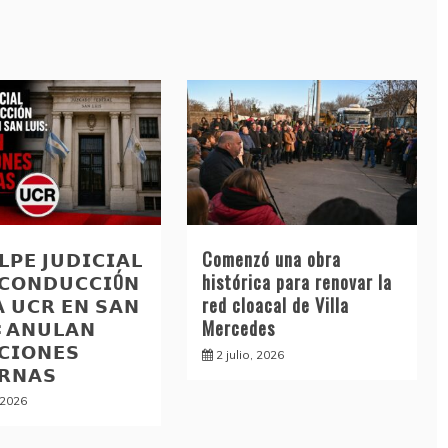
𝗣𝗘 𝗝𝗨𝗗𝗜𝗖𝗜𝗔𝗟
Comenzó una obra
 𝗖𝗢𝗡𝗗𝗨𝗖𝗖𝗜Ó𝗡
histórica para renovar la
𝗔 𝗨𝗖𝗥 𝗘𝗡 𝗦𝗔𝗡
red cloacal de Villa
: 𝗔𝗡𝗨𝗟𝗔𝗡
Mercedes
𝗖𝗜𝗢𝗡𝗘𝗦
2 julio, 2026
𝗥𝗡𝗔𝗦
, 2026