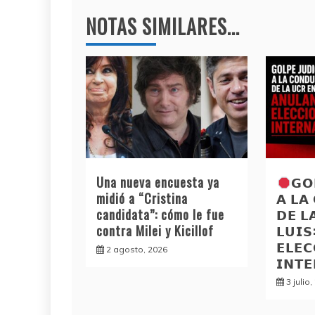
entradas
k
NOTAS SIMILARES...
Una nueva encuesta ya
𝗚𝗢
midió a “Cristina
𝗔 𝗟𝗔
candidata”: cómo le fue
𝗗𝗘 𝗟
contra Milei y Kicillof
𝗟𝗨𝗜
𝗘𝗟𝗘𝗖
2 agosto, 2026
𝗜𝗡𝗧
3 julio