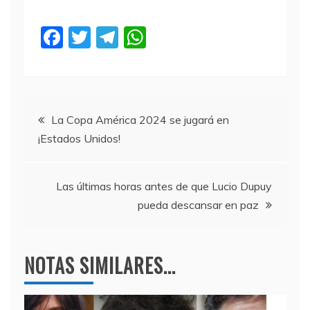
F
T
T
W
a
w
el
h
c
itt
e
at
e
er
gr
s
Navegación
b
a
A
La Copa América 2024 se jugará en
¡Estados Unidos!
o
m
p
de
o
p
entradas
k
Las últimas horas antes de que Lucio Dupuy
pueda descansar en paz
NOTAS SIMILARES...