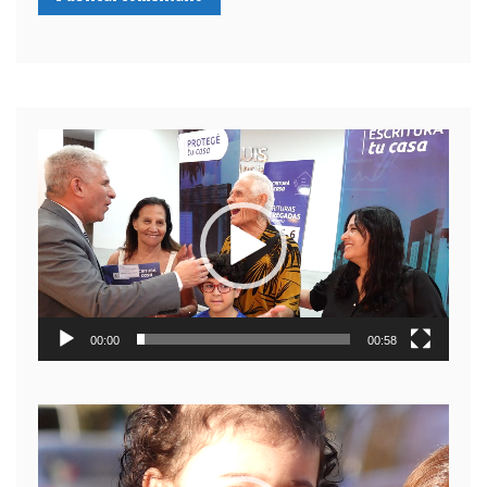
Reproductor
de
video
00:00
00:58
Reproductor
de
video