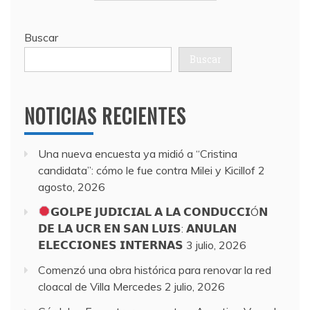
Buscar
Buscar
NOTICIAS RECIENTES
Una nueva encuesta ya midió a “Cristina
candidata”: cómo le fue contra Milei y Kicillof
2
agosto, 2026
𝗚𝗢𝗟𝗣𝗘 𝗝𝗨𝗗𝗜𝗖𝗜𝗔𝗟 𝗔 𝗟𝗔 𝗖𝗢𝗡𝗗𝗨𝗖𝗖𝗜Ó𝗡
𝗗𝗘 𝗟𝗔 𝗨𝗖𝗥 𝗘𝗡 𝗦𝗔𝗡 𝗟𝗨𝗜𝗦: 𝗔𝗡𝗨𝗟𝗔𝗡
𝗘𝗟𝗘𝗖𝗖𝗜𝗢𝗡𝗘𝗦 𝗜𝗡𝗧𝗘𝗥𝗡𝗔𝗦
3 julio, 2026
Comenzó una obra histórica para renovar la red
cloacal de Villa Mercedes
2 julio, 2026