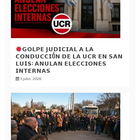
𝗚𝗢𝗟𝗣𝗘 𝗝𝗨𝗗𝗜𝗖𝗜𝗔𝗟 𝗔 𝗟𝗔
𝗖𝗢𝗡𝗗𝗨𝗖𝗖𝗜Ó𝗡 𝗗𝗘 𝗟𝗔 𝗨𝗖𝗥 𝗘𝗡 𝗦𝗔𝗡
𝗟𝗨𝗜𝗦: 𝗔𝗡𝗨𝗟𝗔𝗡 𝗘𝗟𝗘𝗖𝗖𝗜𝗢𝗡𝗘𝗦
𝗜𝗡𝗧𝗘𝗥𝗡𝗔𝗦
3 julio, 2026