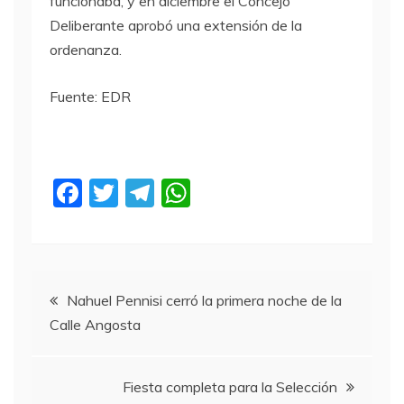
funcionaba, y en diciembre el Concejo
Deliberante aprobó una extensión de la
ordenanza.
Fuente: EDR
F
T
T
W
a
w
el
h
c
itt
e
at
e
er
gr
s
Navegación
b
a
A
Nahuel Pennisi cerró la primera noche de la
Calle Angosta
o
m
p
de
o
p
entradas
k
Fiesta completa para la Selección