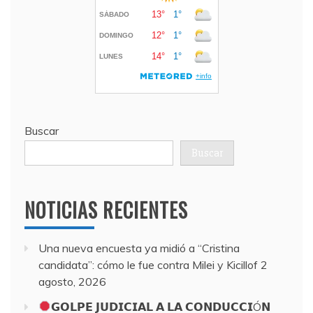
Buscar
Buscar
NOTICIAS RECIENTES
Una nueva encuesta ya midió a “Cristina
candidata”: cómo le fue contra Milei y Kicillof
2
agosto, 2026
𝗚𝗢𝗟𝗣𝗘 𝗝𝗨𝗗𝗜𝗖𝗜𝗔𝗟 𝗔 𝗟𝗔 𝗖𝗢𝗡𝗗𝗨𝗖𝗖𝗜Ó𝗡