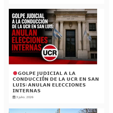
𝗚𝗢𝗟𝗣𝗘 𝗝𝗨𝗗𝗜𝗖𝗜𝗔𝗟 𝗔 𝗟𝗔
𝗖𝗢𝗡𝗗𝗨𝗖𝗖𝗜Ó𝗡 𝗗𝗘 𝗟𝗔 𝗨𝗖𝗥 𝗘𝗡 𝗦𝗔𝗡
𝗟𝗨𝗜𝗦: 𝗔𝗡𝗨𝗟𝗔𝗡 𝗘𝗟𝗘𝗖𝗖𝗜𝗢𝗡𝗘𝗦
𝗜𝗡𝗧𝗘𝗥𝗡𝗔𝗦
3 julio, 2026