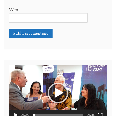
Web
Reproductor
de
video
00:00
00:58