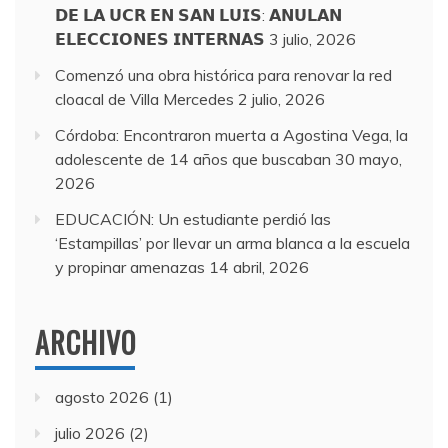
𝗗𝗘 𝗟𝗔 𝗨𝗖𝗥 𝗘𝗡 𝗦𝗔𝗡 𝗟𝗨𝗜𝗦: 𝗔𝗡𝗨𝗟𝗔𝗡
𝗘𝗟𝗘𝗖𝗖𝗜𝗢𝗡𝗘𝗦 𝗜𝗡𝗧𝗘𝗥𝗡𝗔𝗦
3 julio, 2026
Comenzó una obra histórica para renovar la red
cloacal de Villa Mercedes
2 julio, 2026
Córdoba: Encontraron muerta a Agostina Vega, la
adolescente de 14 años que buscaban
30 mayo,
2026
EDUCACIÓN: Un estudiante perdió las
‘Estampillas’ por llevar un arma blanca a la escuela
y propinar amenazas
14 abril, 2026
ARCHIVO
agosto 2026
(1)
julio 2026
(2)