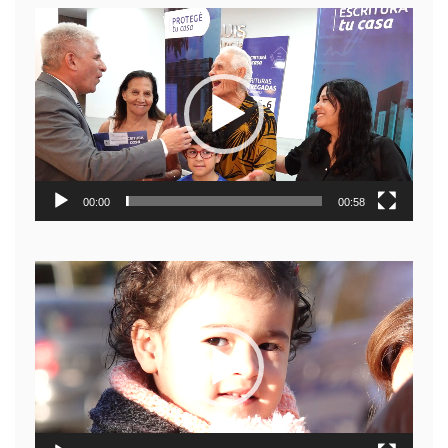
Reproductor
de
video
00:00
00:58
Reproductor
de
video