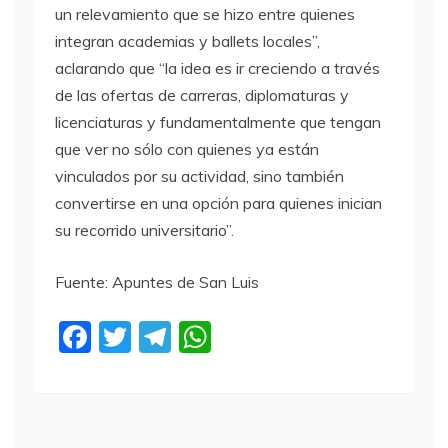
un relevamiento que se hizo entre quienes
integran academias y ballets locales”,
aclarando que “la idea es ir creciendo a través
de las ofertas de carreras, diplomaturas y
licenciaturas y fundamentalmente que tengan
que ver no sólo con quienes ya están
vinculados por su actividad, sino también
convertirse en una opción para quienes inician
su recorrido universitario”.
Fuente: Apuntes de San Luis
F
T
T
W
a
w
el
h
c
itt
e
at
e
er
gr
s