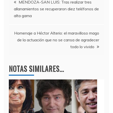
Navegación
b
a
A
MENDOZA-SAN LUIS: Tras realizar tres
allanamientos se recuperaron diez teléfonos de
o
m
p
de
alta gama
o
p
entradas
k
Homenaje a Héctor Alterio: el maravilloso mago
de la actuación que no se cansa de agradecer
todo lo vivido
NOTAS SIMILARES...