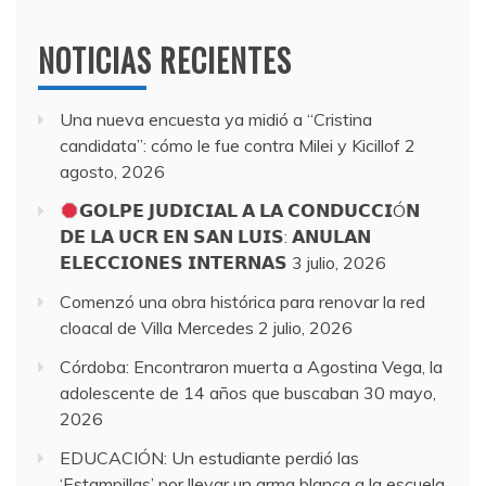
NOTICIAS RECIENTES
Una nueva encuesta ya midió a “Cristina
candidata”: cómo le fue contra Milei y Kicillof
2
agosto, 2026
𝗚𝗢𝗟𝗣𝗘 𝗝𝗨𝗗𝗜𝗖𝗜𝗔𝗟 𝗔 𝗟𝗔 𝗖𝗢𝗡𝗗𝗨𝗖𝗖𝗜Ó𝗡
𝗗𝗘 𝗟𝗔 𝗨𝗖𝗥 𝗘𝗡 𝗦𝗔𝗡 𝗟𝗨𝗜𝗦: 𝗔𝗡𝗨𝗟𝗔𝗡
𝗘𝗟𝗘𝗖𝗖𝗜𝗢𝗡𝗘𝗦 𝗜𝗡𝗧𝗘𝗥𝗡𝗔𝗦
3 julio, 2026
Comenzó una obra histórica para renovar la red
cloacal de Villa Mercedes
2 julio, 2026
Córdoba: Encontraron muerta a Agostina Vega, la
adolescente de 14 años que buscaban
30 mayo,
2026
EDUCACIÓN: Un estudiante perdió las
‘Estampillas’ por llevar un arma blanca a la escuela