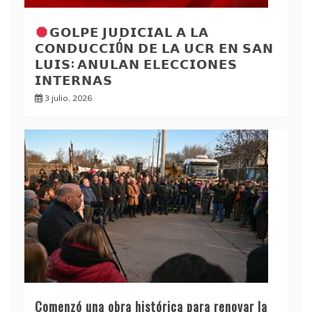
𝗚𝗢𝗟𝗣𝗘 𝗝𝗨𝗗𝗜𝗖𝗜𝗔𝗟 𝗔 𝗟𝗔
𝗖𝗢𝗡𝗗𝗨𝗖𝗖𝗜Ó𝗡 𝗗𝗘 𝗟𝗔 𝗨𝗖𝗥 𝗘𝗡 𝗦𝗔𝗡
𝗟𝗨𝗜𝗦: 𝗔𝗡𝗨𝗟𝗔𝗡 𝗘𝗟𝗘𝗖𝗖𝗜𝗢𝗡𝗘𝗦
𝗜𝗡𝗧𝗘𝗥𝗡𝗔𝗦
3 julio, 2026
Comenzó una obra histórica para renovar la