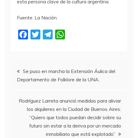
esta persona clave de la cultura argentina.
Fuente: La Nación.
F
T
T
W
a
w
el
h
c
itt
e
at
e
er
gr
s
Navegación
b
a
A
Se puso en marcha la Extensión Áulica del
Departamento de Folklore de la UNA.
o
m
p
de
o
p
entradas
k
Rodríguez Larreta anunció medidas para aliviar
los alquileres en la Ciudad de Buenos Aires:
“Quiero que todos puedan decidir sobre su
futuro sin estar a la deriva por un mercado
inmobiliario que está explotado”