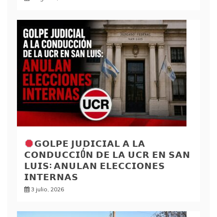
𝗚𝗢𝗟𝗣𝗘 𝗝𝗨𝗗𝗜𝗖𝗜𝗔𝗟 𝗔 𝗟𝗔
𝗖𝗢𝗡𝗗𝗨𝗖𝗖𝗜Ó𝗡 𝗗𝗘 𝗟𝗔 𝗨𝗖𝗥 𝗘𝗡 𝗦𝗔𝗡
𝗟𝗨𝗜𝗦: 𝗔𝗡𝗨𝗟𝗔𝗡 𝗘𝗟𝗘𝗖𝗖𝗜𝗢𝗡𝗘𝗦
𝗜𝗡𝗧𝗘𝗥𝗡𝗔𝗦
3 julio, 2026