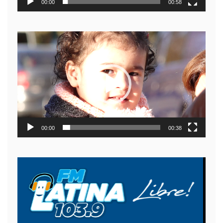
00:00
00:58
Reproductor
de
video
00:00
00:38