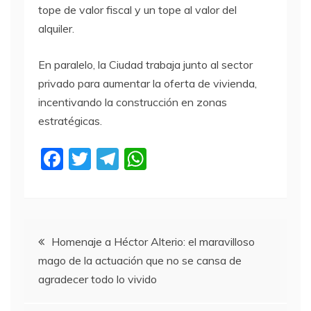
tope de valor fiscal y un tope al valor del
alquiler.
En paralelo, la Ciudad trabaja junto al sector
privado para aumentar la oferta de vivienda,
incentivando la construcción en zonas
estratégicas.
F
T
T
W
a
w
el
h
c
itt
e
at
e
er
gr
s
Navegación
b
a
A
Homenaje a Héctor Alterio: el maravilloso
mago de la actuación que no se cansa de
o
m
p
de
agradecer todo lo vivido
o
p