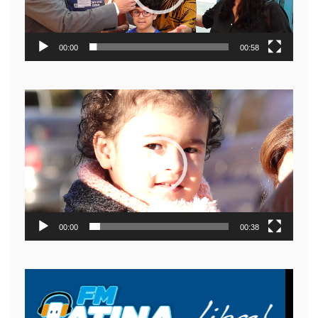
00:00
00:58
Reproductor
de
video
00:00
00:38