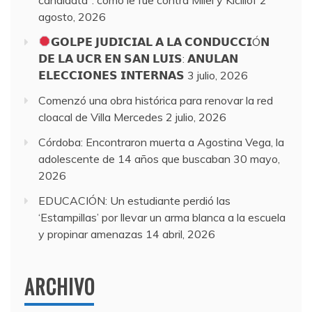
agosto, 2026
𝗚𝗢𝗟𝗣𝗘 𝗝𝗨𝗗𝗜𝗖𝗜𝗔𝗟 𝗔 𝗟𝗔 𝗖𝗢𝗡𝗗𝗨𝗖𝗖𝗜Ó𝗡
𝗗𝗘 𝗟𝗔 𝗨𝗖𝗥 𝗘𝗡 𝗦𝗔𝗡 𝗟𝗨𝗜𝗦: 𝗔𝗡𝗨𝗟𝗔𝗡
𝗘𝗟𝗘𝗖𝗖𝗜𝗢𝗡𝗘𝗦 𝗜𝗡𝗧𝗘𝗥𝗡𝗔𝗦
3 julio, 2026
Comenzó una obra histórica para renovar la red
cloacal de Villa Mercedes
2 julio, 2026
Córdoba: Encontraron muerta a Agostina Vega, la
adolescente de 14 años que buscaban
30 mayo,
2026
EDUCACIÓN: Un estudiante perdió las
‘Estampillas’ por llevar un arma blanca a la escuela
y propinar amenazas
14 abril, 2026
ARCHIVO