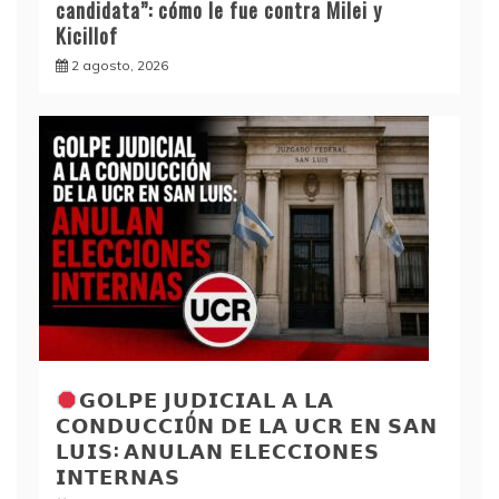
candidata”: cómo le fue contra Milei y
Kicillof
2 agosto, 2026
𝗚𝗢𝗟𝗣𝗘 𝗝𝗨𝗗𝗜𝗖𝗜𝗔𝗟 𝗔 𝗟𝗔
𝗖𝗢𝗡𝗗𝗨𝗖𝗖𝗜Ó𝗡 𝗗𝗘 𝗟𝗔 𝗨𝗖𝗥 𝗘𝗡 𝗦𝗔𝗡
𝗟𝗨𝗜𝗦: 𝗔𝗡𝗨𝗟𝗔𝗡 𝗘𝗟𝗘𝗖𝗖𝗜𝗢𝗡𝗘𝗦
𝗜𝗡𝗧𝗘𝗥𝗡𝗔𝗦