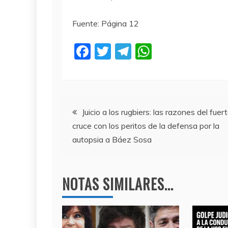
Fuente: Página 12
F
T
T
W
a
w
el
h
c
itt
e
at
e
er
gr
s
Navegación
b
a
A
Juicio a los rugbiers: las razones del fuer
cruce con los peritos de la defensa por la
o
m
p
de
autopsia a Báez Sosa
o
p
entradas
k
NOTAS SIMILARES...