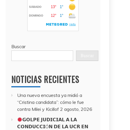
Buscar
Buscar
NOTICIAS RECIENTES
Una nueva encuesta ya midió a
“Cristina candidata”: cómo le fue
contra Milei y Kicillof
2 agosto, 2026
𝗚𝗢𝗟𝗣𝗘 𝗝𝗨𝗗𝗜𝗖𝗜𝗔𝗟 𝗔 𝗟𝗔
𝗖𝗢𝗡𝗗𝗨𝗖𝗖𝗜Ó𝗡 𝗗𝗘 𝗟𝗔 𝗨𝗖𝗥 𝗘𝗡