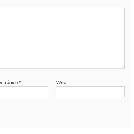
ectrónico
*
Web