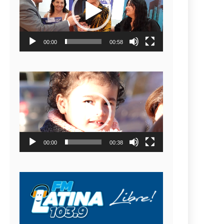
video
00:00
00:58
Reproductor
de
video
00:00
00:38