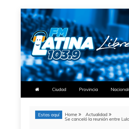
Skip
to
content
FM LATINA
NOTICIAS
Ciudad
Provincia
Nacional
Home
Actualidad
Estas aquí
Se canceló la reunión entre Lu