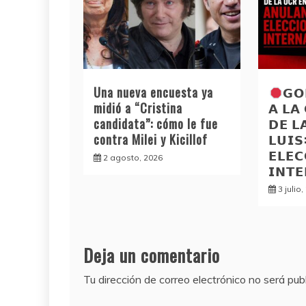
Una nueva encuesta ya
𝗚𝗢
midió a “Cristina
𝗔 𝗟𝗔
candidata”: cómo le fue
𝗗𝗘 𝗟
contra Milei y Kicillof
𝗟𝗨𝗜
𝗘𝗟𝗘𝗖
2 agosto, 2026
𝗜𝗡𝗧
3 julio
Deja un comentario
Tu dirección de correo electrónico no será pub