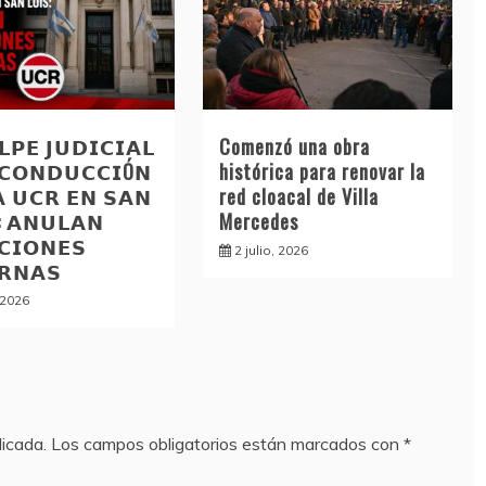
𝗣𝗘 𝗝𝗨𝗗𝗜𝗖𝗜𝗔𝗟
Comenzó una obra
 𝗖𝗢𝗡𝗗𝗨𝗖𝗖𝗜Ó𝗡
histórica para renovar la
𝗔 𝗨𝗖𝗥 𝗘𝗡 𝗦𝗔𝗡
red cloacal de Villa
: 𝗔𝗡𝗨𝗟𝗔𝗡
Mercedes
𝗖𝗜𝗢𝗡𝗘𝗦
2 julio, 2026
𝗥𝗡𝗔𝗦
, 2026
licada.
Los campos obligatorios están marcados con
*