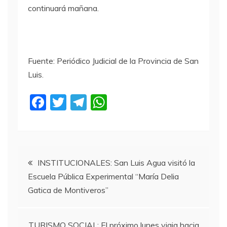
continuará mañana.
Fuente: Periódico Judicial de la Provincia de San
Luis.
F
T
T
W
a
w
el
h
c
itt
e
at
e
er
gr
s
Navegación
b
a
A
INSTITUCIONALES: San Luis Agua visitó la
Escuela Pública Experimental “María Delia
o
m
p
de
Gatica de Montiveros”
o
p
entradas
k
TURISMO SOCIAL: El próximo lunes viaja hacia