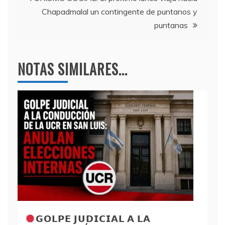
Chapadmalal un contingente de puntanos y
puntanas
NOTAS SIMILARES...
𝗚𝗢𝗟𝗣𝗘 𝗝𝗨𝗗𝗜𝗖𝗜𝗔𝗟 𝗔 𝗟𝗔