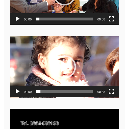
00:00
00:58
Reproductor
de
video
00:00
00:38