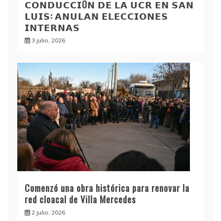
𝗖𝗢𝗡𝗗𝗨𝗖𝗖𝗜Ó𝗡 𝗗𝗘 𝗟𝗔 𝗨𝗖𝗥 𝗘𝗡 𝗦𝗔𝗡
𝗟𝗨𝗜𝗦: 𝗔𝗡𝗨𝗟𝗔𝗡 𝗘𝗟𝗘𝗖𝗖𝗜𝗢𝗡𝗘𝗦
𝗜𝗡𝗧𝗘𝗥𝗡𝗔𝗦
3 julio, 2026
Comenzó una obra histórica para renovar la
red cloacal de Villa Mercedes
2 julio, 2026