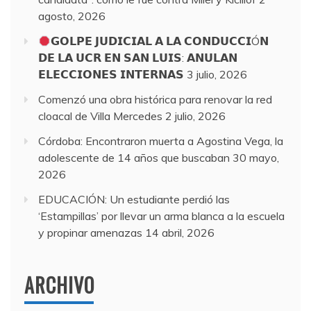
agosto, 2026
𝗚𝗢𝗟𝗣𝗘 𝗝𝗨𝗗𝗜𝗖𝗜𝗔𝗟 𝗔 𝗟𝗔 𝗖𝗢𝗡𝗗𝗨𝗖𝗖𝗜Ó𝗡
𝗗𝗘 𝗟𝗔 𝗨𝗖𝗥 𝗘𝗡 𝗦𝗔𝗡 𝗟𝗨𝗜𝗦: 𝗔𝗡𝗨𝗟𝗔𝗡
𝗘𝗟𝗘𝗖𝗖𝗜𝗢𝗡𝗘𝗦 𝗜𝗡𝗧𝗘𝗥𝗡𝗔𝗦
3 julio, 2026
Comenzó una obra histórica para renovar la red
cloacal de Villa Mercedes
2 julio, 2026
Córdoba: Encontraron muerta a Agostina Vega, la
adolescente de 14 años que buscaban
30 mayo,
2026
EDUCACIÓN: Un estudiante perdió las
‘Estampillas’ por llevar un arma blanca a la escuela
y propinar amenazas
14 abril, 2026
ARCHIVO