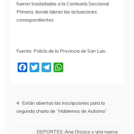
fueron trasladadas a la Comisaría Seccional
Primera, donde labran las actuaciones
correspondientes.
Fuente: Policía de la Provincia de San Luis.
F
T
T
W
a
w
el
h
c
itt
e
at
e
er
gr
s
Navegación
b
a
A
Están abiertas las inscripciones para la
segunda charla de “Hablemos de Autismo”
o
m
p
de
o
p
entradas
DEPORTES: Ana Orozco y una nueva