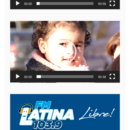
00:00
00:58
Reproductor
de
video
00:00
00:38