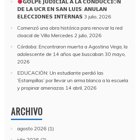
𝗚𝗢𝗟𝗣𝗘 𝗝𝗨𝗗𝗜𝗖𝗜𝗔𝗟 𝗔 𝗟𝗔 𝗖𝗢𝗡𝗗𝗨𝗖𝗖𝗜Ó𝗡
𝗗𝗘 𝗟𝗔 𝗨𝗖𝗥 𝗘𝗡 𝗦𝗔𝗡 𝗟𝗨𝗜𝗦: 𝗔𝗡𝗨𝗟𝗔𝗡
𝗘𝗟𝗘𝗖𝗖𝗜𝗢𝗡𝗘𝗦 𝗜𝗡𝗧𝗘𝗥𝗡𝗔𝗦
3 julio, 2026
Comenzó una obra histórica para renovar la red
cloacal de Villa Mercedes
2 julio, 2026
Córdoba: Encontraron muerta a Agostina Vega, la
adolescente de 14 años que buscaban
30 mayo,
2026
EDUCACIÓN: Un estudiante perdió las
‘Estampillas’ por llevar un arma blanca a la escuela
y propinar amenazas
14 abril, 2026
ARCHIVO
agosto 2026
(1)
julio 2026
(2)