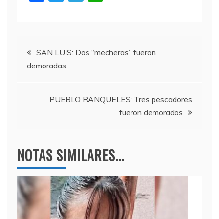
a
w
el
h
c
itt
e
at
e
er
gr
s
Navegación
b
a
A
SAN LUIS: Dos “mecheras” fueron
demoradas
o
m
p
de
o
p
entradas
k
PUEBLO RANQUELES: Tres pescadores
fueron demorados
NOTAS SIMILARES...