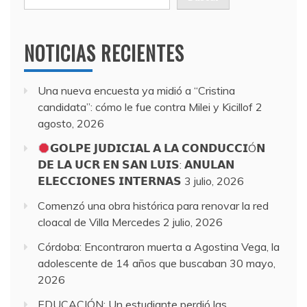
NOTICIAS RECIENTES
Una nueva encuesta ya midió a “Cristina
candidata”: cómo le fue contra Milei y Kicillof
2
agosto, 2026
𝗚𝗢𝗟𝗣𝗘 𝗝𝗨𝗗𝗜𝗖𝗜𝗔𝗟 𝗔 𝗟𝗔 𝗖𝗢𝗡𝗗𝗨𝗖𝗖𝗜Ó𝗡
𝗗𝗘 𝗟𝗔 𝗨𝗖𝗥 𝗘𝗡 𝗦𝗔𝗡 𝗟𝗨𝗜𝗦: 𝗔𝗡𝗨𝗟𝗔𝗡
𝗘𝗟𝗘𝗖𝗖𝗜𝗢𝗡𝗘𝗦 𝗜𝗡𝗧𝗘𝗥𝗡𝗔𝗦
3 julio, 2026
Comenzó una obra histórica para renovar la red
cloacal de Villa Mercedes
2 julio, 2026
Córdoba: Encontraron muerta a Agostina Vega, la
adolescente de 14 años que buscaban
30 mayo,
2026
EDUCACIÓN: Un estudiante perdió las