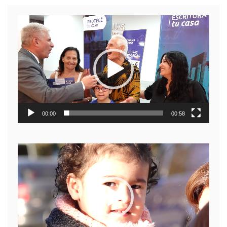
Reproductor
de
video
00:00
00:58
Reproductor
de
video