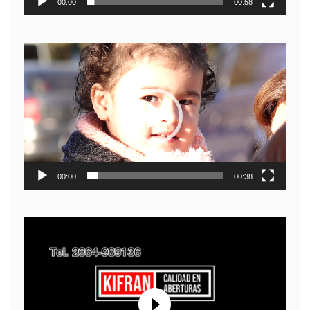
00:00
00:58
Reproductor
de
video
00:00
00:38