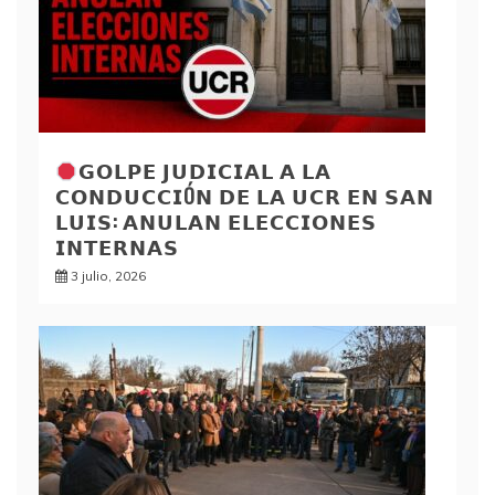
𝗚𝗢𝗟𝗣𝗘 𝗝𝗨𝗗𝗜𝗖𝗜𝗔𝗟 𝗔 𝗟𝗔
𝗖𝗢𝗡𝗗𝗨𝗖𝗖𝗜Ó𝗡 𝗗𝗘 𝗟𝗔 𝗨𝗖𝗥 𝗘𝗡 𝗦𝗔𝗡
𝗟𝗨𝗜𝗦: 𝗔𝗡𝗨𝗟𝗔𝗡 𝗘𝗟𝗘𝗖𝗖𝗜𝗢𝗡𝗘𝗦
𝗜𝗡𝗧𝗘𝗥𝗡𝗔𝗦
3 julio, 2026