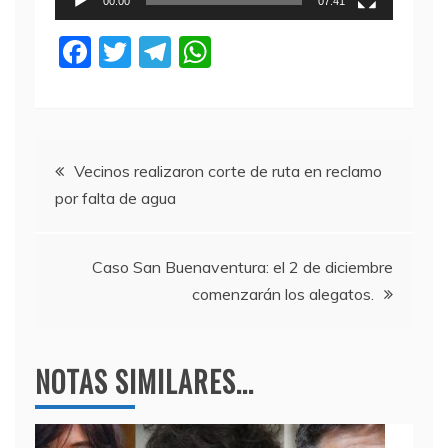
00:00
07:41
F
T
T
W
a
w
el
h
c
itt
e
at
e
er
gr
s
Navegación
b
a
A
Vecinos realizaron corte de ruta en reclamo
por falta de agua
o
m
p
de
o
p
entradas
k
Caso San Buenaventura: el 2 de diciembre
comenzarán los alegatos.
NOTAS SIMILARES...