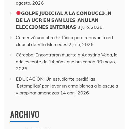
agosto, 2026
𝗚𝗢𝗟𝗣𝗘 𝗝𝗨𝗗𝗜𝗖𝗜𝗔𝗟 𝗔 𝗟𝗔 𝗖𝗢𝗡𝗗𝗨𝗖𝗖𝗜Ó𝗡
𝗗𝗘 𝗟𝗔 𝗨𝗖𝗥 𝗘𝗡 𝗦𝗔𝗡 𝗟𝗨𝗜𝗦: 𝗔𝗡𝗨𝗟𝗔𝗡
𝗘𝗟𝗘𝗖𝗖𝗜𝗢𝗡𝗘𝗦 𝗜𝗡𝗧𝗘𝗥𝗡𝗔𝗦
3 julio, 2026
Comenzó una obra histórica para renovar la red
cloacal de Villa Mercedes
2 julio, 2026
Córdoba: Encontraron muerta a Agostina Vega, la
adolescente de 14 años que buscaban
30 mayo,
2026
EDUCACIÓN: Un estudiante perdió las
‘Estampillas’ por llevar un arma blanca a la escuela
y propinar amenazas
14 abril, 2026
ARCHIVO