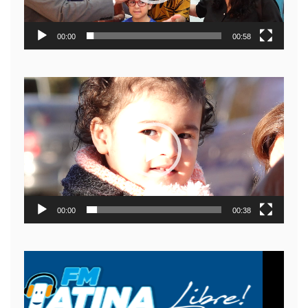
00:00
00:58
Reproductor
de
video
00:00
00:38