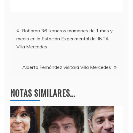
a
w
el
h
c
itt
e
at
e
er
gr
s
Navegación
b
a
A
Robaron 36 terneros mamones de 1 mes y
medio en la Estación Experimental del INTA
o
m
p
de
Villa Mercedes
o
p
entradas
k
Alberto Fernández visitará Villa Mercedes
NOTAS SIMILARES...