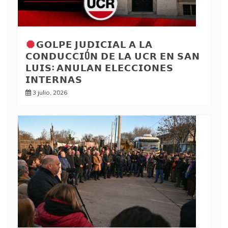
𝗚𝗢𝗟𝗣𝗘 𝗝𝗨𝗗𝗜𝗖𝗜𝗔𝗟 𝗔 𝗟𝗔
𝗖𝗢𝗡𝗗𝗨𝗖𝗖𝗜Ó𝗡 𝗗𝗘 𝗟𝗔 𝗨𝗖𝗥 𝗘𝗡 𝗦𝗔𝗡
𝗟𝗨𝗜𝗦: 𝗔𝗡𝗨𝗟𝗔𝗡 𝗘𝗟𝗘𝗖𝗖𝗜𝗢𝗡𝗘𝗦
𝗜𝗡𝗧𝗘𝗥𝗡𝗔𝗦
3 julio, 2026