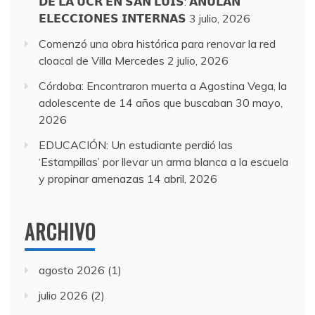
𝗗𝗘 𝗟𝗔 𝗨𝗖𝗥 𝗘𝗡 𝗦𝗔𝗡 𝗟𝗨𝗜𝗦: 𝗔𝗡𝗨𝗟𝗔𝗡
𝗘𝗟𝗘𝗖𝗖𝗜𝗢𝗡𝗘𝗦 𝗜𝗡𝗧𝗘𝗥𝗡𝗔𝗦
3 julio, 2026
Comenzó una obra histórica para renovar la red
cloacal de Villa Mercedes
2 julio, 2026
Córdoba: Encontraron muerta a Agostina Vega, la
adolescente de 14 años que buscaban
30 mayo,
2026
EDUCACIÓN: Un estudiante perdió las
‘Estampillas’ por llevar un arma blanca a la escuela
y propinar amenazas
14 abril, 2026
ARCHIVO
agosto 2026
(1)
julio 2026
(2)