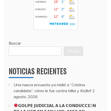
Buscar
Buscar
NOTICIAS RECIENTES
Una nueva encuesta ya midió a “Cristina
candidata”: cómo le fue contra Milei y Kicillof
2
agosto, 2026
𝗚𝗢𝗟𝗣𝗘 𝗝𝗨𝗗𝗜𝗖𝗜𝗔𝗟 𝗔 𝗟𝗔 𝗖𝗢𝗡𝗗𝗨𝗖𝗖𝗜Ó𝗡