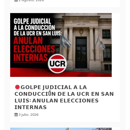
𝗚𝗢𝗟𝗣𝗘 𝗝𝗨𝗗𝗜𝗖𝗜𝗔𝗟 𝗔 𝗟𝗔
𝗖𝗢𝗡𝗗𝗨𝗖𝗖𝗜Ó𝗡 𝗗𝗘 𝗟𝗔 𝗨𝗖𝗥 𝗘𝗡 𝗦𝗔𝗡
𝗟𝗨𝗜𝗦: 𝗔𝗡𝗨𝗟𝗔𝗡 𝗘𝗟𝗘𝗖𝗖𝗜𝗢𝗡𝗘𝗦
𝗜𝗡𝗧𝗘𝗥𝗡𝗔𝗦
3 julio, 2026