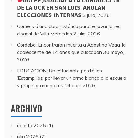
𝗚𝗢𝗟𝗣𝗘 𝗝𝗨𝗗𝗜𝗖𝗜𝗔𝗟 𝗔 𝗟𝗔 𝗖𝗢𝗡𝗗𝗨𝗖𝗖𝗜Ó𝗡
𝗗𝗘 𝗟𝗔 𝗨𝗖𝗥 𝗘𝗡 𝗦𝗔𝗡 𝗟𝗨𝗜𝗦: 𝗔𝗡𝗨𝗟𝗔𝗡
𝗘𝗟𝗘𝗖𝗖𝗜𝗢𝗡𝗘𝗦 𝗜𝗡𝗧𝗘𝗥𝗡𝗔𝗦
3 julio, 2026
Comenzó una obra histórica para renovar la red
cloacal de Villa Mercedes
2 julio, 2026
Córdoba: Encontraron muerta a Agostina Vega, la
adolescente de 14 años que buscaban
30 mayo,
2026
EDUCACIÓN: Un estudiante perdió las
‘Estampillas’ por llevar un arma blanca a la escuela
y propinar amenazas
14 abril, 2026
ARCHIVO
agosto 2026
(1)
julio 2026
(2)