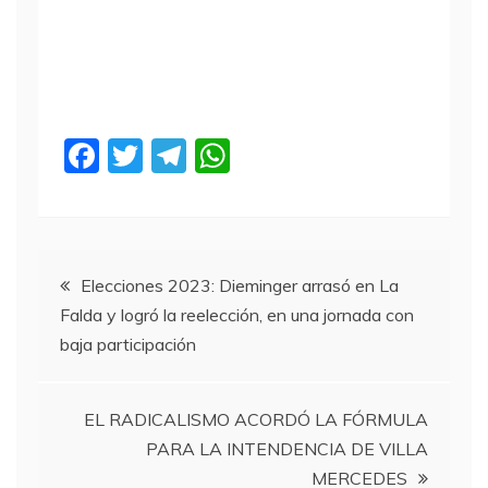
F
T
T
W
a
w
el
h
c
itt
e
at
e
er
gr
s
Navegación
b
a
A
Elecciones 2023: Dieminger arrasó en La
Falda y logró la reelección, en una jornada con
o
m
p
de
baja participación
o
p
entradas
k
EL RADICALISMO ACORDÓ LA FÓRMULA
PARA LA INTENDENCIA DE VILLA
MERCEDES