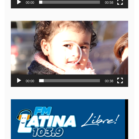
00:00
00:58
Reproductor
de
video
00:00
00:38