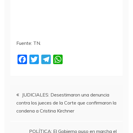
Fuente: TN.
F
T
T
W
a
w
el
h
c
itt
e
at
e
er
gr
s
Navegación
b
a
A
JUDICIALES: Desestimaron una denuncia
contra los jueces de la Corte que confirmaron la
o
m
p
de
condena a Cristina Kirchner
o
p
entradas
k
POLÍTICA: El Gobierno puso en marcha el