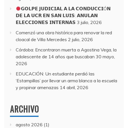
𝗚𝗢𝗟𝗣𝗘 𝗝𝗨𝗗𝗜𝗖𝗜𝗔𝗟 𝗔 𝗟𝗔 𝗖𝗢𝗡𝗗𝗨𝗖𝗖𝗜Ó𝗡
𝗗𝗘 𝗟𝗔 𝗨𝗖𝗥 𝗘𝗡 𝗦𝗔𝗡 𝗟𝗨𝗜𝗦: 𝗔𝗡𝗨𝗟𝗔𝗡
𝗘𝗟𝗘𝗖𝗖𝗜𝗢𝗡𝗘𝗦 𝗜𝗡𝗧𝗘𝗥𝗡𝗔𝗦
3 julio, 2026
Comenzó una obra histórica para renovar la red
cloacal de Villa Mercedes
2 julio, 2026
Córdoba: Encontraron muerta a Agostina Vega, la
adolescente de 14 años que buscaban
30 mayo,
2026
EDUCACIÓN: Un estudiante perdió las
‘Estampillas’ por llevar un arma blanca a la escuela
y propinar amenazas
14 abril, 2026
ARCHIVO
agosto 2026
(1)