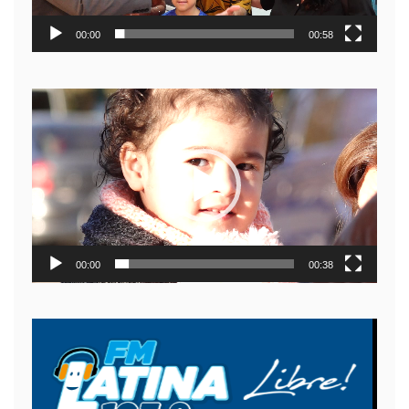
00:00
00:58
Reproductor
de
video
00:00
00:38