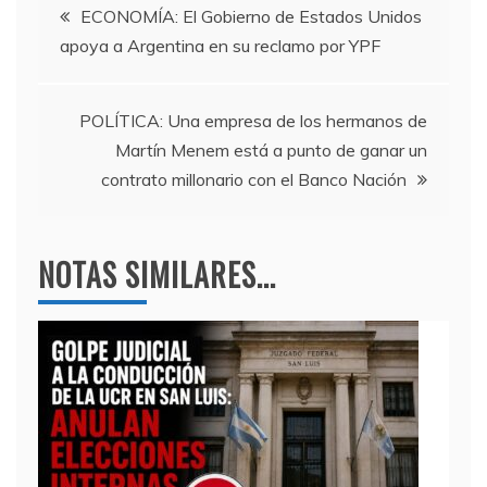
Navegación
b
a
A
ECONOMÍA: El Gobierno de Estados Unidos
apoya a Argentina en su reclamo por YPF
o
m
p
de
o
p
entradas
k
POLÍTICA: Una empresa de los hermanos de
Martín Menem está a punto de ganar un
contrato millonario con el Banco Nación
NOTAS SIMILARES...