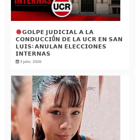
𝗚𝗢𝗟𝗣𝗘 𝗝𝗨𝗗𝗜𝗖𝗜𝗔𝗟 𝗔 𝗟𝗔
𝗖𝗢𝗡𝗗𝗨𝗖𝗖𝗜Ó𝗡 𝗗𝗘 𝗟𝗔 𝗨𝗖𝗥 𝗘𝗡 𝗦𝗔𝗡
𝗟𝗨𝗜𝗦: 𝗔𝗡𝗨𝗟𝗔𝗡 𝗘𝗟𝗘𝗖𝗖𝗜𝗢𝗡𝗘𝗦
𝗜𝗡𝗧𝗘𝗥𝗡𝗔𝗦
3 julio, 2026