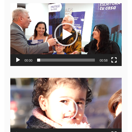
Reproductor
de
video
00:00
00:58
Reproductor
de
video