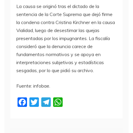
La causa se originó tras el dictado de la
sentencia de la Corte Suprema que dejó firme
la condena contra Cristina Kirchner en la causa
Vialidad, luego de desestimar las quejas
presentadas por los impugnantes. La fiscalía
consideró que la denuncia carece de
fundamentos normativos y se apoya en
interpretaciones subjetivas y estadísticas
sesgadas, por lo que pidió su archivo.
Fuente: infobae.
F
T
T
W
a
w
el
h
c
itt
e
at
e
er
gr
s