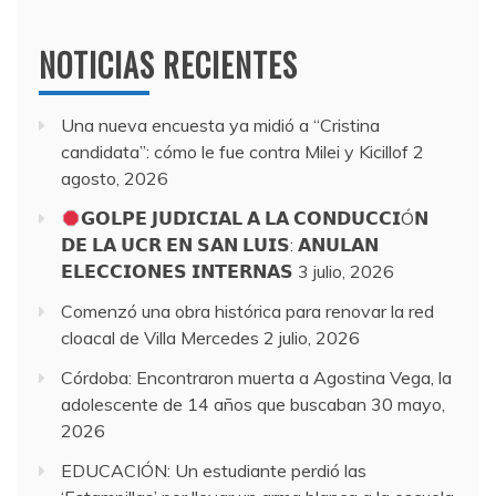
NOTICIAS RECIENTES
Una nueva encuesta ya midió a “Cristina
candidata”: cómo le fue contra Milei y Kicillof
2
agosto, 2026
𝗚𝗢𝗟𝗣𝗘 𝗝𝗨𝗗𝗜𝗖𝗜𝗔𝗟 𝗔 𝗟𝗔 𝗖𝗢𝗡𝗗𝗨𝗖𝗖𝗜Ó𝗡
𝗗𝗘 𝗟𝗔 𝗨𝗖𝗥 𝗘𝗡 𝗦𝗔𝗡 𝗟𝗨𝗜𝗦: 𝗔𝗡𝗨𝗟𝗔𝗡
𝗘𝗟𝗘𝗖𝗖𝗜𝗢𝗡𝗘𝗦 𝗜𝗡𝗧𝗘𝗥𝗡𝗔𝗦
3 julio, 2026
Comenzó una obra histórica para renovar la red
cloacal de Villa Mercedes
2 julio, 2026
Córdoba: Encontraron muerta a Agostina Vega, la
adolescente de 14 años que buscaban
30 mayo,
2026
EDUCACIÓN: Un estudiante perdió las