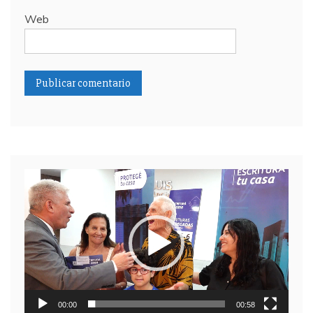
Web
Reproductor
de
video
00:00
00:58