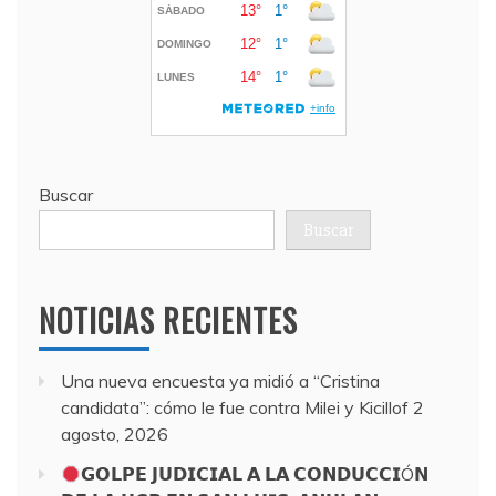
Buscar
Buscar
NOTICIAS RECIENTES
Una nueva encuesta ya midió a “Cristina
candidata”: cómo le fue contra Milei y Kicillof
2
agosto, 2026
𝗚𝗢𝗟𝗣𝗘 𝗝𝗨𝗗𝗜𝗖𝗜𝗔𝗟 𝗔 𝗟𝗔 𝗖𝗢𝗡𝗗𝗨𝗖𝗖𝗜Ó𝗡