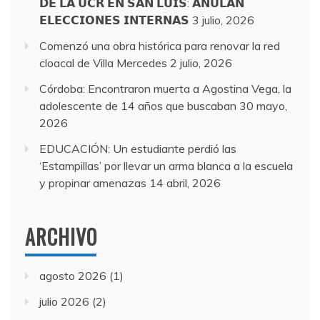
𝗗𝗘 𝗟𝗔 𝗨𝗖𝗥 𝗘𝗡 𝗦𝗔𝗡 𝗟𝗨𝗜𝗦: 𝗔𝗡𝗨𝗟𝗔𝗡
𝗘𝗟𝗘𝗖𝗖𝗜𝗢𝗡𝗘𝗦 𝗜𝗡𝗧𝗘𝗥𝗡𝗔𝗦
3 julio, 2026
Comenzó una obra histórica para renovar la red
cloacal de Villa Mercedes
2 julio, 2026
Córdoba: Encontraron muerta a Agostina Vega, la
adolescente de 14 años que buscaban
30 mayo,
2026
EDUCACIÓN: Un estudiante perdió las
‘Estampillas’ por llevar un arma blanca a la escuela
y propinar amenazas
14 abril, 2026
ARCHIVO
agosto 2026
(1)
julio 2026
(2)