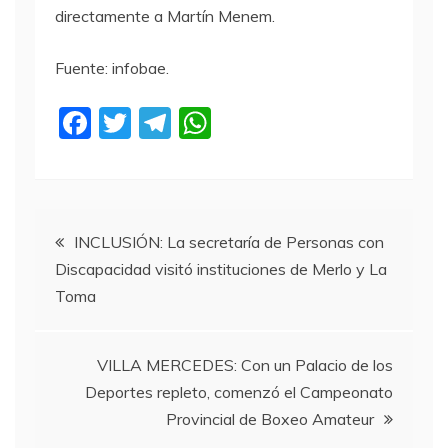
directamente a Martín Menem.
Fuente: infobae.
F
T
T
W
a
w
el
h
c
itt
e
at
e
er
gr
s
Navegación
b
a
A
INCLUSIÓN: La secretaría de Personas con
Discapacidad visitó instituciones de Merlo y La
o
m
p
de
Toma
o
p
entradas
k
VILLA MERCEDES: Con un Palacio de los
Deportes repleto, comenzó el Campeonato
Provincial de Boxeo Amateur