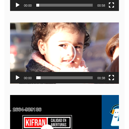
00:00
00:58
Reproductor
de
video
00:00
00:38