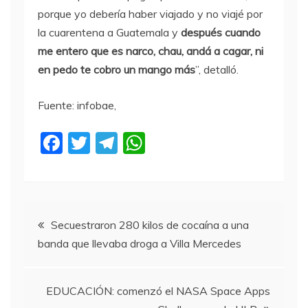
porque yo debería haber viajado y no viajé por
la cuarentena a Guatemala y
después cuando
me entero que es narco, chau, andá a cagar, ni
en pedo te cobro un mango más
”, detalló.
Fuente: infobae,
F
T
T
W
a
w
el
h
c
itt
e
at
e
er
gr
s
Navegación
b
a
A
Secuestraron 280 kilos de cocaína a una
banda que llevaba droga a Villa Mercedes
o
m
p
de
o
p
entradas
k
EDUCACIÓN: comenzó el NASA Space Apps