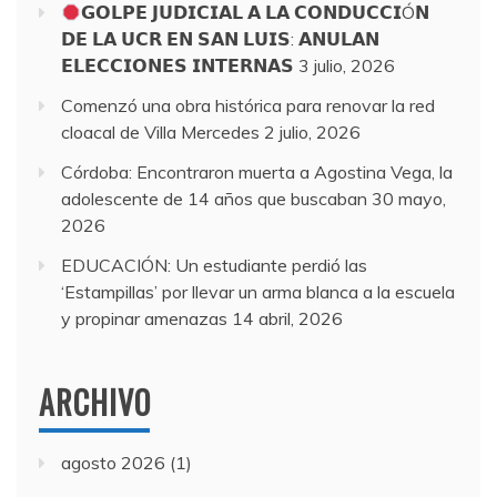
𝗚𝗢𝗟𝗣𝗘 𝗝𝗨𝗗𝗜𝗖𝗜𝗔𝗟 𝗔 𝗟𝗔 𝗖𝗢𝗡𝗗𝗨𝗖𝗖𝗜Ó𝗡
𝗗𝗘 𝗟𝗔 𝗨𝗖𝗥 𝗘𝗡 𝗦𝗔𝗡 𝗟𝗨𝗜𝗦: 𝗔𝗡𝗨𝗟𝗔𝗡
𝗘𝗟𝗘𝗖𝗖𝗜𝗢𝗡𝗘𝗦 𝗜𝗡𝗧𝗘𝗥𝗡𝗔𝗦
3 julio, 2026
Comenzó una obra histórica para renovar la red
cloacal de Villa Mercedes
2 julio, 2026
Córdoba: Encontraron muerta a Agostina Vega, la
adolescente de 14 años que buscaban
30 mayo,
2026
EDUCACIÓN: Un estudiante perdió las
‘Estampillas’ por llevar un arma blanca a la escuela
y propinar amenazas
14 abril, 2026
ARCHIVO
agosto 2026
(1)