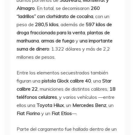
barrios porteños de
Saavedra, Monserrat y
Almagro
. En total, se decomisaron
260
“ladrillos” con clorhidrato de cocaína
, con un
peso de
280,5 kilos
, además de
597 kilos de
droga fraccionada para la venta
,
plantas de
marihuana
,
armas de fuego
y
una importante
suma de dinero
: 1.322 dólares y más de 2,2
millones de pesos.
Entre los elementos secuestrados también
figuran una
pistola Glock calibre 40
, una
Star
calibre 22
, municiones de distintos calibres,
18
teléfonos celulares
, y varios vehículos —entre
ellos una
Toyota Hilux
, un
Mercedes Benz
, un
Fiat Fiorino
y un
Fiat Etios
—.
Parte del cargamento fue hallado dentro de un