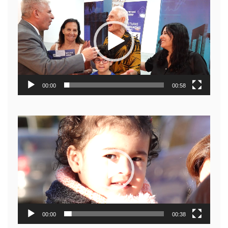
de
video
00:00
00:58
Reproductor
de
video
00:00
00:38