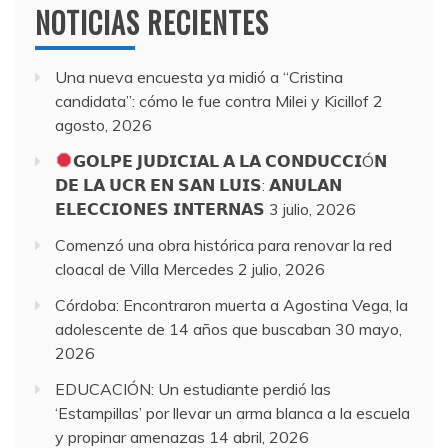
NOTICIAS RECIENTES
Una nueva encuesta ya midió a “Cristina
candidata”: cómo le fue contra Milei y Kicillof
2
agosto, 2026
𝗚𝗢𝗟𝗣𝗘 𝗝𝗨𝗗𝗜𝗖𝗜𝗔𝗟 𝗔 𝗟𝗔 𝗖𝗢𝗡𝗗𝗨𝗖𝗖𝗜Ó𝗡
𝗗𝗘 𝗟𝗔 𝗨𝗖𝗥 𝗘𝗡 𝗦𝗔𝗡 𝗟𝗨𝗜𝗦: 𝗔𝗡𝗨𝗟𝗔𝗡
𝗘𝗟𝗘𝗖𝗖𝗜𝗢𝗡𝗘𝗦 𝗜𝗡𝗧𝗘𝗥𝗡𝗔𝗦
3 julio, 2026
Comenzó una obra histórica para renovar la red
cloacal de Villa Mercedes
2 julio, 2026
Córdoba: Encontraron muerta a Agostina Vega, la
adolescente de 14 años que buscaban
30 mayo,
2026
EDUCACIÓN: Un estudiante perdió las
‘Estampillas’ por llevar un arma blanca a la escuela
y propinar amenazas
14 abril, 2026