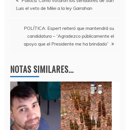
b
a
A
Política. Cómo votaron los senadores de San
Luis el veto de Milei a la ley Garrahan
o
m
p
de
o
p
entradas
k
POLÍTICA: Espert reiteró que mantendrá su
candidatura – “Agradezco públicamente el
apoyo que el Presidente me ha brindado”
NOTAS SIMILARES...