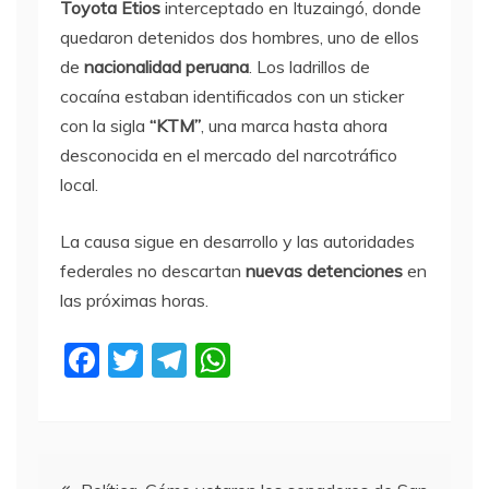
Toyota Etios
interceptado en Ituzaingó, donde
quedaron detenidos dos hombres, uno de ellos
de
nacionalidad peruana
. Los ladrillos de
cocaína estaban identificados con un sticker
con la sigla
“KTM”
, una marca hasta ahora
desconocida en el mercado del narcotráfico
local.
La causa sigue en desarrollo y las autoridades
federales no descartan
nuevas detenciones
en
las próximas horas.
F
T
T
W
a
w
el
h
c
itt
e
at
e
er
gr
s
Navegación