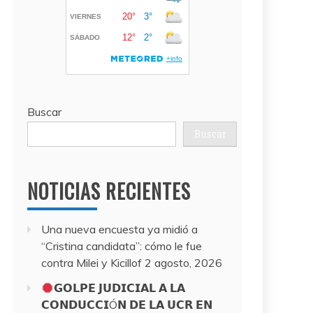
Buscar
Buscar
NOTICIAS RECIENTES
Una nueva encuesta ya midió a
“Cristina candidata”: cómo le fue
contra Milei y Kicillof
2 agosto, 2026
𝗚𝗢𝗟𝗣𝗘 𝗝𝗨𝗗𝗜𝗖𝗜𝗔𝗟 𝗔 𝗟𝗔
𝗖𝗢𝗡𝗗𝗨𝗖𝗖𝗜Ó𝗡 𝗗𝗘 𝗟𝗔 𝗨𝗖𝗥 𝗘𝗡