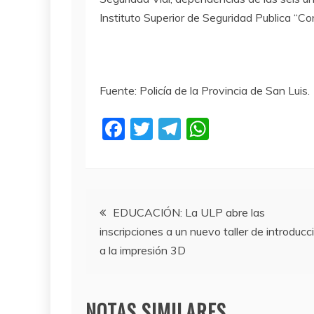
Instituto Superior de Seguridad Publica “Co
Fuente: Policía de la Provincia de San Luis.
F
T
T
W
a
w
el
h
c
itt
e
at
e
er
gr
s
Navegación
b
a
A
EDUCACIÓN: La ULP abre las
inscripciones a un nuevo taller de introducc
o
m
p
de
a la impresión 3D
o
p
entradas
k
NOTAS SIMILARES...