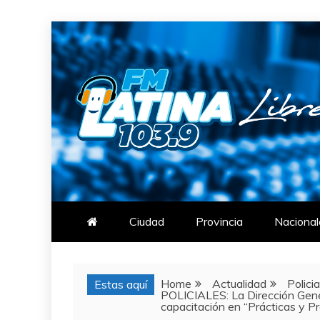
Skip
to
content
FM LATINA
NOTICIAS
Ciudad
Provincia
Nacional
Home
Actualidad
Polici
Estas aquí
POLICIALES: La Dirección Gener
capacitación en “Prácticas y Pr