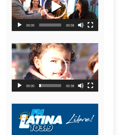
video
00:00
00:58
Reproductor
de
video
00:00
00:38