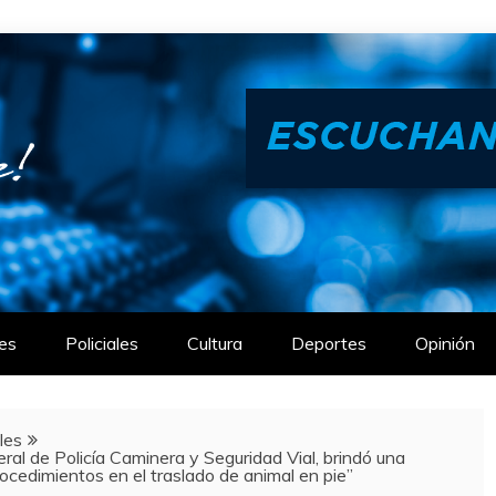
es
Policiales
Cultura
Deportes
Opinión
ales
al de Policía Caminera y Seguridad Vial, brindó una
ocedimientos en el traslado de animal en pie”