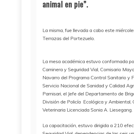
animal en pie”.
La misma, fue llevada a cabo este miércole
Terrazas del Portezuelo.
La mesa académica estuvo conformada por e
Caminera y Seguridad Vial, Comisario Mayor 
Navarro del Programa Control Sanitario y Fi
Servicio Nacional de Sanidad y Calidad Agr
Parnisari, el Jefe del Departamento de Briga
División de Policía Ecológica y Ambiental,
Veterinaria Licenciada Sonia A. Liesegang.
La capacitación, estuvo dirigida a 210 efec
Seguridad Vial, dependencias de las seis u